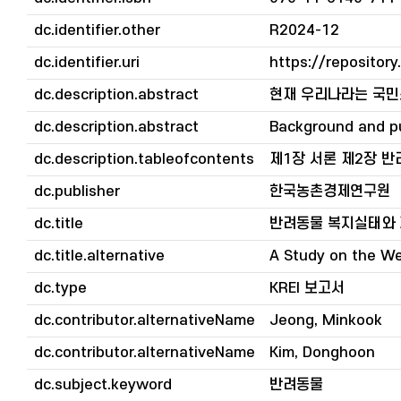
dc.identifier.other
R2024-12
dc.identifier.uri
https://repository
dc.description.abstract
현재 우리나라는 국민
dc.description.abstract
Background and pu
dc.description.tableofcontents
제1장 서론 제2장 반
dc.publisher
한국농촌경제연구원
dc.title
반려동물 복지실태와
dc.title.alternative
A Study on the W
dc.type
KREI 보고서
dc.contributor.alternativeName
Jeong, Minkook
dc.contributor.alternativeName
Kim, Donghoon
dc.subject.keyword
반려동물