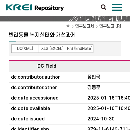
연구보고서
연구보고 (R)
반려동물 복지실태와 개선과제
DC(XML)
XLS (EXCEL)
RIS (EndNote)
DC Field
dc.contributor.author
정민국
dc.contributor.other
김동훈
dc.date.accessioned
2025-01-16T16:40
dc.date.available
2025-01-16T16:40
dc.date.issued
2024-10-30
dc.identifier.isbn
979-11-6149-711