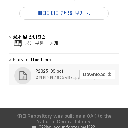
메타데이터 간략히 보기
공개 및 라이선스
공개 구분
공개
Files in This Item
P2025-09.pdf
Download
결과 데이터 / 6.23 MB / application/pdf
KREI Repository was built as a OAK to the
National Central Library.
???jsp.layout.footer.mail???