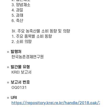
3. 양념채소
4. 과일
5. 과채
6. 축산
Ⅳ. 주요 농축산물 소비 동향 및 의향
1. 주요 품목별 소비 동향
2. 소비 의향
발행처
한국농촌경제연구원
발간물 유형
KREI 보고서
보고서 번호
OQ0131
URI
https://repository.krei.re.kr/handle/2018.oak/329