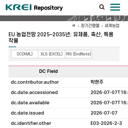
정기간행물
세계농업
EU 농업전망 2025~2035년: 유제품, 축산, 특용
작물
DC(XML)
XLS (EXCEL)
RIS (EndNote)
DC Field
dc.contributor.author
박현주
dc.date.accessioned
2026-07-07T16:
dc.date.available
2026-07-07T16:
dc.date.issued
2026-07-07
dc.identifier.other
E03-2026-2-3