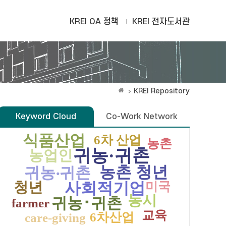
KREI OA 정책
KREI 전자도서관
KREI Repository
Keyword Cloud
Co-Work Network
식품산업
6차 산업
농촌
귀농·귀촌
농업인
농촌 청년
귀농‧귀촌
청년
사회적기업
미국
농시
귀농･귀촌
farmer
교육
6차산업
care-giving