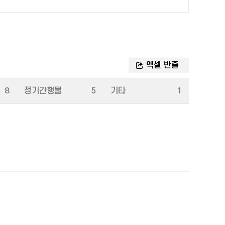
8
정기간행물
5
기타
1