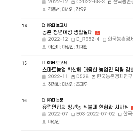
2022-12
C2022-68-3
한국농촌
김종선
;
마상진
;
장유진
KREI 보고서
14
농촌 청년여성 생활실태
2022-12
D_R962-4
한국농촌경
이순미
;
마상진
;
최재현
KREI 보고서
15
스마트농업 확산에 대응한 농업인 역량 강
2022-11
D528
한국농촌경제연구
허정회
;
마상진
;
조재우
KREI 논문
16
유럽연합의 청년농 직불제 현황과 시사점
2022-07
E03-2022-07-02
한국
마상진