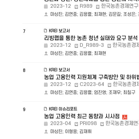
2023-12
R989
한국농촌경제연구
마상진
;
김연중
;
김용렬
;
최재현
;
김문길
;
조성은
;
KREI 보고서
7
리빙랩을 통한 농촌 청년 실태와 요구 분석
2023-12
D_R989-3
한국농촌경
마상진
;
김연중
;
김용렬
;
최재현
KREI 보고서
8
농업 고용인력 지원체계 구축방안 및 하위
2023-12
C2023-64
한국농촌경
마상진
;
김연중
;
김용렬
;
엄진영
;
조재우
;
최칠구
KREI 이슈리포트
9
농업 고용인력 최근 동향과 시사점
2023-04
PRI098
한국농촌경제연
마상진
;
이형용
;
김재휘