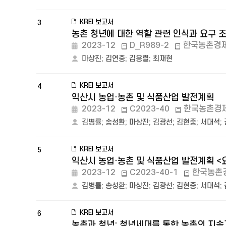
KREI 보고서
3
농촌 청년에 대한 역할 관련 인식과 요구 
2023-12
D_R989-2
한국농촌경
마상진
;
김연중
;
김용렬
;
최재현
KREI 보고서
4
익산시 농업·농촌 및 식품산업 발전계획
2023-12
C2023-40
한국농촌경
김병률
;
송성환
;
마상진
;
김광선
;
김현중
;
서대석
;
KREI 보고서
5
익산시 농업·농촌 및 식품산업 발전계획 
2023-12
C2023-40-1
한국농촌
김병률
;
송성환
;
마상진
;
김광선
;
김현중
;
서대석
;
KREI 보고서
6
농촌과 청년: 청년세대를 통한 농촌의 지속가