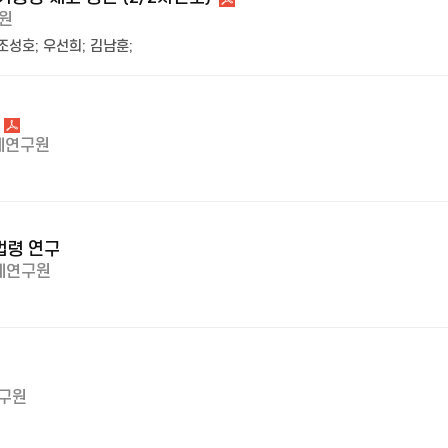
원
조성호
;
우선희
;
김남훈
;
제연구원
법령 연구
제연구원
구원