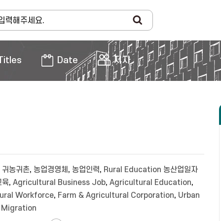
Titles
Date
저자
,
귀농귀촌
,
농업경영체
,
농업인력
,
Rural Education 농산업일자
교육
,
Agricultural Business Job
,
Agricultural Education
,
tural Workforce
,
Farm & Agricultural Corporation
,
Urban
 Migration