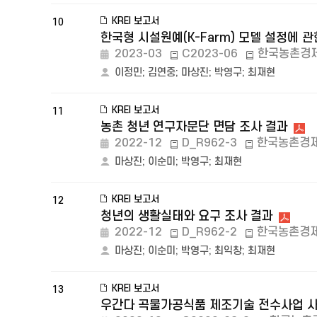
KREI 보고서
10
한국형 시설원예(K-Farm) 모델 설정에 관
2023-03
C2023-06
한국농촌경
이정민
;
김연중
;
마상진
;
박영구
;
최재현
KREI 보고서
11
농촌 청년 연구자문단 면담 조사 결과
2022-12
D_R962-3
한국농촌경
마상진
;
이순미
;
박영구
;
최재현
KREI 보고서
12
청년의 생활실태와 요구 조사 결과
2022-12
D_R962-2
한국농촌경
마상진
;
이순미
;
박영구
;
최익창
;
최재현
KREI 보고서
13
우간다 곡물가공식품 제조기술 전수사업 