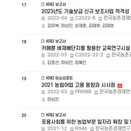
KREI 보고서
17
2023년도 기술보급 신규 보조사업 적격성
2022-04
C2022-8
한국농촌경제
김미복
;
마상진
;
성재훈
;
김태후
;
김태영
KREI 보고서
18
카메룬 벼재배단지를 활용한 교육연구시설
2022-03
C2022-22-2
한국농촌
김종선
;
마상진
;
장혜진
KREI 이슈리포트
19
2021 농림어업 고용 동향과 시사점
2022-03
PRI088
한국농촌경제연
마상진
KREI 보고서
20
포용사회를 위한 농업부문 일자리 확장 및 
2021-12
R946
한국농촌경제연구