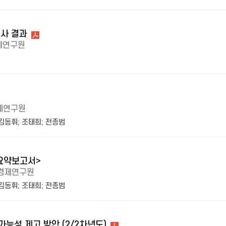
조사 결과
제연구원
제연구원
김동휘
;
조태희
;
전종범
<요약보고서>
경제연구원
김동휘
;
조태희
;
전종범
능성 제고 방안 (2/2차년도)