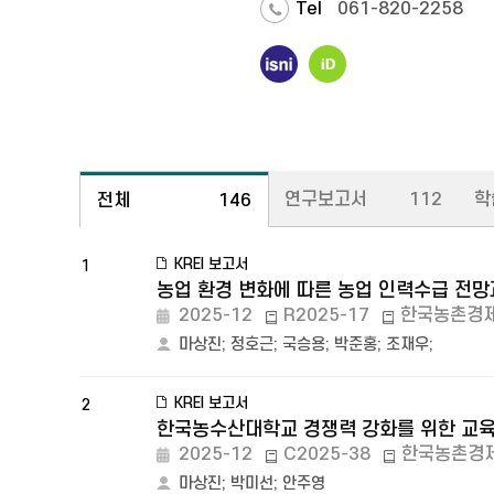
Tel
061-820-2258
연구보고서
112
학
전체
146
KREI 보고서
1
농업 환경 변화에 따른 농업 인력수급 전
2025-12
R2025-17
한국농촌경
마상진
;
정호근
;
국승용
;
박준홍
;
조재우
;
KREI 보고서
2
한국농수산대학교 경쟁력 강화를 위한 교육
2025-12
C2025-38
한국농촌경
마상진
;
박미선
;
안주영