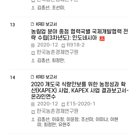
김종선
;
조선미
;
KREI 보고서
13
농림업 분야 중점 협력국별 국제개발협력 전
략 수립(3차년도): 인도네시아
2020-12
R918-2
한국농촌경제연구원
김종선
;
최정만
;
KREI 보고서
14
2020 개도국 식량안보를 위한 농정성과 확
산(KAPEX) 사업, KAPEX 사업 결과보고서-
온라인연수
2020-12
E15-2020-1
한국농촌경제연구원
김종선
;
이효정
;
이윤정
;
조선미
;
이미나
;
이현
미
;
최정만
;
유현주