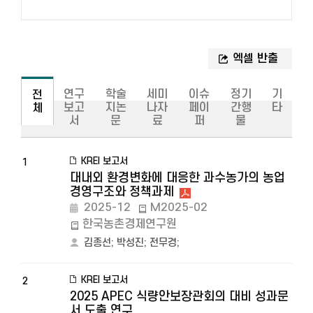
연구
학술
세미
이슈
정기
기
전
보고
지논
나자
페이
간행
타
체
서
문
료
퍼
물
KREI 보고서
1
대내외 환경변화에 대응한 과수농가의 농업
경영구조와 정책과제
2025-12
M2025-02
한국농촌경제연구원
김종선
;
박성진
;
전무경
;
KREI 보고서
2
2025 APEC 식량안보장관회의 대비 성과문
서 도출 연구