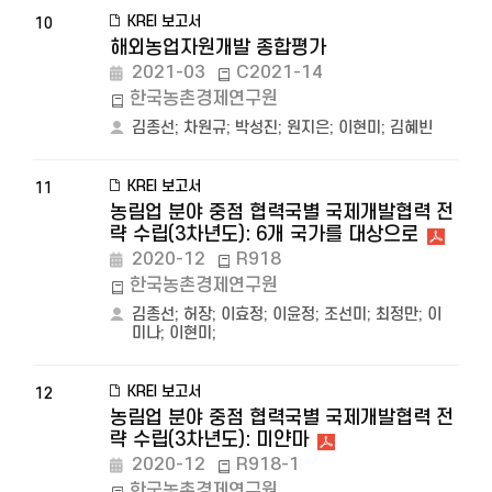
KREI 보고서
10
해외농업자원개발 종합평가
2021-03
C2021-14
한국농촌경제연구원
김종선
;
차원규
;
박성진
;
원지은
;
이현미
;
김혜빈
KREI 보고서
11
농림업 분야 중점 협력국별 국제개발협력 전
략 수립(3차년도): 6개 국가를 대상으로
2020-12
R918
한국농촌경제연구원
김종선
;
허장
;
이효정
;
이윤정
;
조선미
;
최정만
;
이
미나
;
이현미
;
KREI 보고서
12
농림업 분야 중점 협력국별 국제개발협력 전
략 수립(3차년도): 미얀마
2020-12
R918-1
한국농촌경제연구원