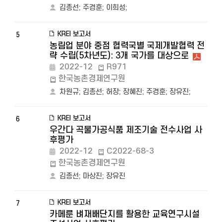
김종선
;
주경훈
;
이희성
;
KREI 보고서
5
농림업 분야 중점 협력국별 국제개발협력 전
략 수립(5차년도): 3개 국가를 대상으로
2022-12
R971
한국농촌경제연구원
차원규
;
김종선
;
허장
;
장혜진
;
주경훈
;
장유진
;
KREI 보고서
6
우간다 곡물가공식품 제조기술 전수사업 사
후평가
2022-12
C2022-68-3
한국농촌경제연구원
김종선
;
마상진
;
장유진
KREI 보고서
7
카메룬 벼재배단지를 활용한 교육연구시설