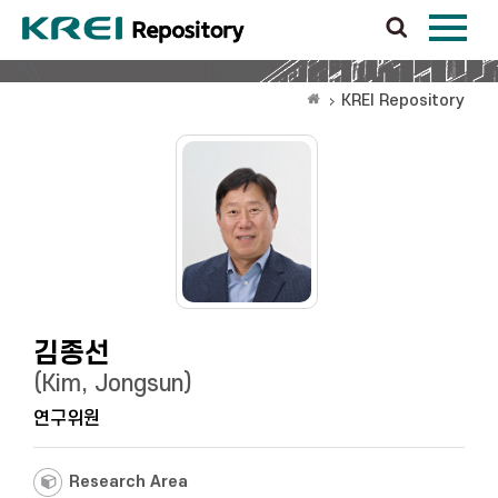
KREI Repository
김종선
(Kim, Jongsun)
연구위원
Research Area