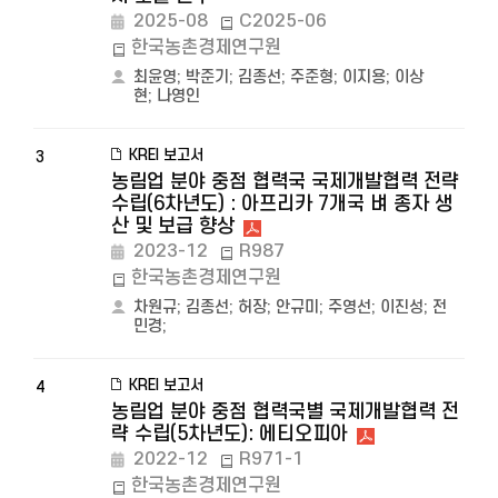
2025-08
C2025-06
한국농촌경제연구원
최윤영
;
박준기
;
김종선
;
주준형
;
이지용
;
이상
현
;
나영인
KREI 보고서
3
농림업 분야 중점 협력국 국제개발협력 전략
수립(6차년도) : 아프리카 7개국 벼 종자 생
산 및 보급 향상
2023-12
R987
한국농촌경제연구원
차원규
;
김종선
;
허장
;
안규미
;
주영선
;
이진성
;
전
민경
;
KREI 보고서
4
농림업 분야 중점 협력국별 국제개발협력 전
략 수립(5차년도): 에티오피아
2022-12
R971-1
한국농촌경제연구원