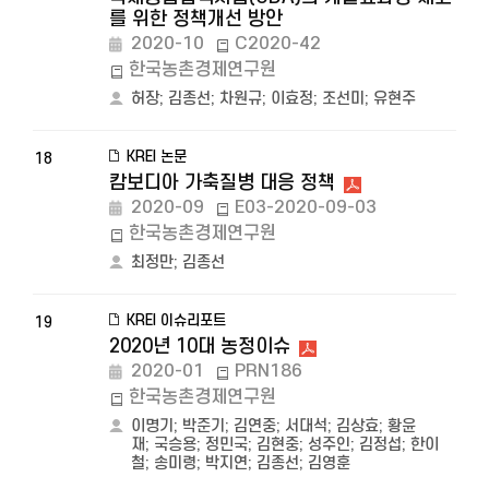
를 위한 정책개선 방안
2020-10
C2020-42
한국농촌경제연구원
허장
;
김종선
;
차원규
;
이효정
;
조선미
;
유현주
KREI 논문
18
캄보디아 가축질병 대응 정책
2020-09
E03-2020-09-03
한국농촌경제연구원
최정만
;
김종선
KREI 이슈리포트
19
2020년 10대 농정이슈
2020-01
PRN186
한국농촌경제연구원
이명기
;
박준기
;
김연중
;
서대석
;
김상효
;
황윤
재
;
국승용
;
정민국
;
김현중
;
성주인
;
김정섭
;
한이
철
;
송미령
;
박지연
;
김종선
;
김영훈