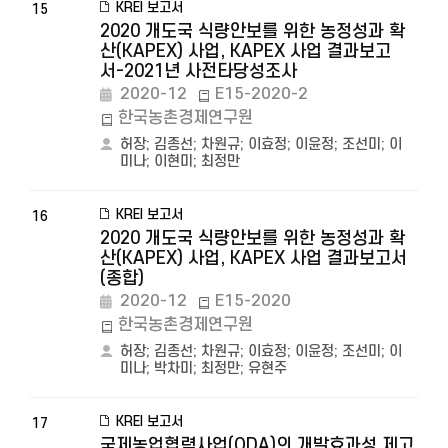
KREI 보고서
15
2020 개도국 식량안보를 위한 농정성과 확
산(KAPEX) 사업, KAPEX 사업 결과보고
서-2021년 사전타당성조사
2020-12
E15-2020-2
한국농촌경제연구원
허장
;
김종선
;
차원규
;
이효정
;
이윤정
;
조선미
;
이
미나
;
이현미
;
최정만
KREI 보고서
16
2020 개도국 식량안보를 위한 농정성과 확
산(KAPEX) 사업, KAPEX 사업 결과보고서
(종합)
2020-12
E15-2020
한국농촌경제연구원
허장
;
김종선
;
차원규
;
이효정
;
이윤정
;
조선미
;
이
미나
;
박차미
;
최정만
;
유현주
KREI 보고서
17
국제농업협력사업(ODA)의 개발효과성 제고