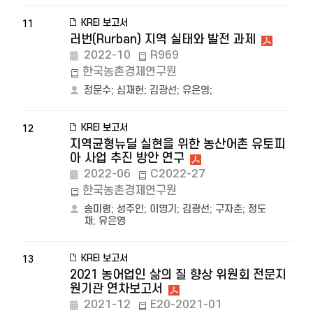
KREI 보고서
11
러번(Rurban) 지역 실태와 발전 과제
2022-10
R969
한국농촌경제연구원
정문수
;
심재헌
;
김광선
;
유은영
;
KREI 보고서
12
지역균형뉴딜 실현을 위한 농산어촌 유토피
아 사업 추진 방안 연구
2022-06
C2022-27
한국농촌경제연구원
송미령
;
성주인
;
이명기
;
김광선
;
구자춘
;
정도
채
;
유은영
KREI 보고서
13
2021 농어업인 삶의 질 향상 위원회 전문지
원기관 연차보고서
2021-12
E20-2021-01