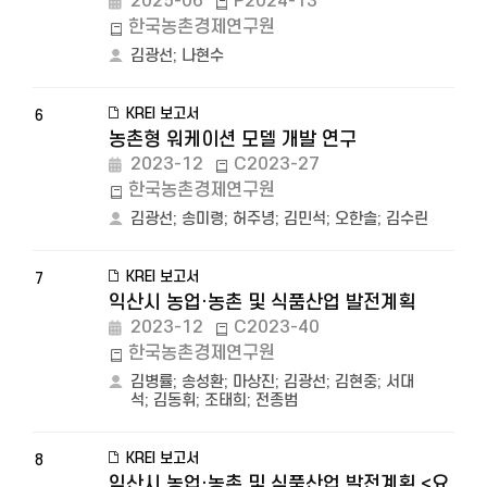
2025-06
P2024-13
한국농촌경제연구원
김광선
;
나현수
KREI 보고서
6
농촌형 워케이션 모델 개발 연구
2023-12
C2023-27
한국농촌경제연구원
김광선
;
송미령
;
허주녕
;
김민석
;
오한솔
;
김수린
KREI 보고서
7
익산시 농업·농촌 및 식품산업 발전계획
2023-12
C2023-40
한국농촌경제연구원
김병률
;
송성환
;
마상진
;
김광선
;
김현중
;
서대
석
;
김동휘
;
조태희
;
전종범
KREI 보고서
8
익산시 농업·농촌 및 식품산업 발전계획 <요