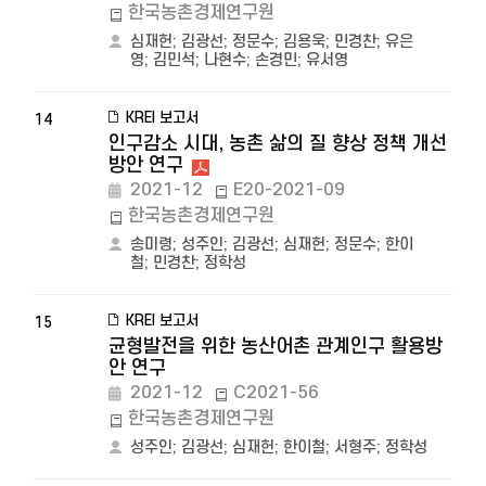
한국농촌경제연구원
심재헌
;
김광선
;
정문수
;
김용욱
;
민경찬
;
유은
영
;
김민석
;
나현수
;
손경민
;
유서영
KREI 보고서
14
인구감소 시대, 농촌 삶의 질 향상 정책 개선
방안 연구
2021-12
E20-2021-09
한국농촌경제연구원
송미령
;
성주인
;
김광선
;
심재헌
;
정문수
;
한이
철
;
민경찬
;
정학성
KREI 보고서
15
균형발전을 위한 농산어촌 관계인구 활용방
안 연구
2021-12
C2021-56
한국농촌경제연구원
성주인
;
김광선
;
심재헌
;
한이철
;
서형주
;
정학성