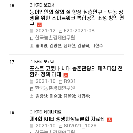
KREI 보고서
16
농어업인의 삶의 질 향상 심층연구 - 도농 상
생을 위한 스마트워크 복합공간 조성 방안 연
구
2021-12
E20-2021-08
한국농촌경제연구원
송미령
;
김광선
;
심재헌
;
김용욱
;
나현수
KREI 보고서
17
포스트 코로나 시대 농촌관광의 패러다임 전
환과 정책 과제
2021-10
R931
한국농촌경제연구원
김광선
;
이순미
;
유은영
;
서형주
;
KREI 세미나자료
18
제4회 KREI 생생현장토론회 자료집
2021-10
SD2021_1026