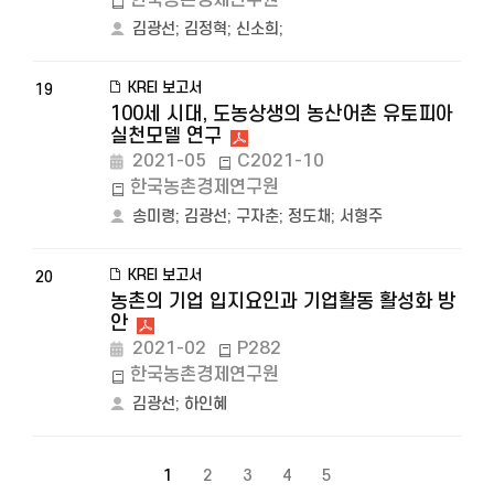
한국농촌경제연구원
김광선
;
김정혁
;
신소희
;
KREI 보고서
19
100세 시대, 도농상생의 농산어촌 유토피아
실천모델 연구
2021-05
C2021-10
한국농촌경제연구원
송미령
;
김광선
;
구자춘
;
정도채
;
서형주
KREI 보고서
20
농촌의 기업 입지요인과 기업활동 활성화 방
안
2021-02
P282
한국농촌경제연구원
김광선
;
하인혜
1
2
3
4
5