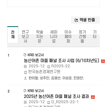
연구
학술
세미
이슈
정기
기
전
보고
지논
나자
페이
간행
타
체
서
문
료
퍼
물
KREI 보고서
1
농산어촌 마을 패널 조사 사업 (6/10차년도)
2025-12
R2025-22
한국농촌경제연구원
한이철
;
성주인
;
김광선
;
이성윤
;
민경찬
;
KREI 보고서
2
2025년 농산어촌 마을 패널 조사 결과
2025-12
D_R2025-22-1