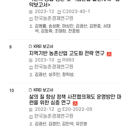
약보고서>
2023-12
C2023-40-1
한국농촌경제연구원
김병률
;
송성환
;
마상진
;
김광선
;
김현중
;
서대
석
;
김동휘
;
조태희
;
전종범
KREI 보고서
9
지역기반 농촌산업 고도화 전략 연구
2023-10
R983
한국농촌경제연구원
김광선
;
성주인
;
정학성
;
KREI 보고서
10
삶의 질 향상 정책 사전협의제도 운영방안 마
련을 위한 심층 연구
2022-12
E20-2022-09
한국농촌경제연구원
김광선
;
김경인
;
김민석
;
유은영