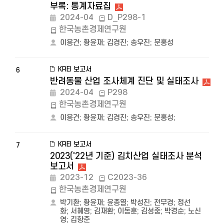
부록: 통계자료집
2024-04
D_P298-1
한국농촌경제연구원
이용건
;
황윤재
;
김경진
;
송우진
;
문홍성
KREI 보고서
6
반려동물 산업 조사체계 진단 및 실태조사
2024-04
P298
한국농촌경제연구원
이용건
;
황윤재
;
김경진
;
송우진
;
문홍성
;
KREI 보고서
7
2023('22년 기준) 김치산업 실태조사 분석
보고서
2023-12
C2023-36
한국농촌경제연구원
박기환
;
황윤재
;
윤종열
;
박성진
;
전무경
;
정선
화
;
서혜영
;
김재환
;
이동훈
;
김성중
;
박경순
;
노신
영
;
김항준