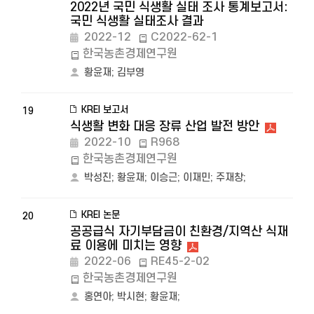
2022년 국민 식생활 실태 조사 통계보고서:
국민 식생활 실태조사 결과
2022-12
C2022-62-1
한국농촌경제연구원
황윤재
;
김부영
KREI 보고서
19
식생활 변화 대응 장류 산업 발전 방안
2022-10
R968
한국농촌경제연구원
박성진
;
황윤재
;
이승근
;
이재민
;
주재창
;
KREI 논문
20
공공급식 자기부담금이 친환경/지역산 식재
료 이용에 미치는 영향
2022-06
RE45-2-02
한국농촌경제연구원
홍연아
;
박시현
;
황윤재
;