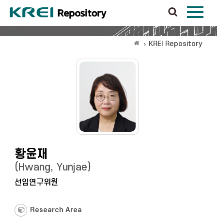
KREI Repository
황윤재
(Hwang, Yunjae)
선임연구위원
Research Area