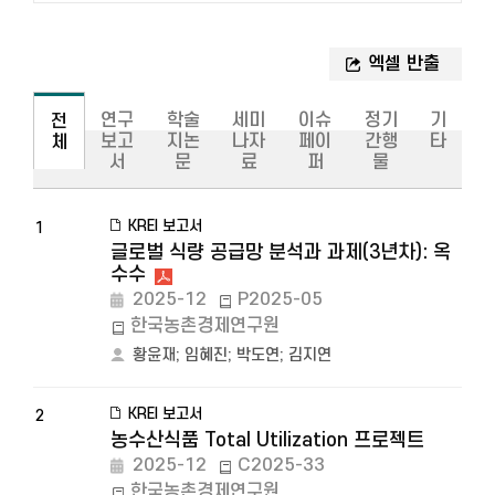
연구
학술
세미
이슈
정기
기
전
보고
지논
나자
페이
간행
타
체
서
문
료
퍼
물
KREI 보고서
1
글로벌 식량 공급망 분석과 과제(3년차): 옥
수수
2025-12
P2025-05
한국농촌경제연구원
황윤재
;
임혜진
;
박도연
;
김지연
KREI 보고서
2
농수산식품 Total Utilization 프로젝트
2025-12
C2025-33
한국농촌경제연구원