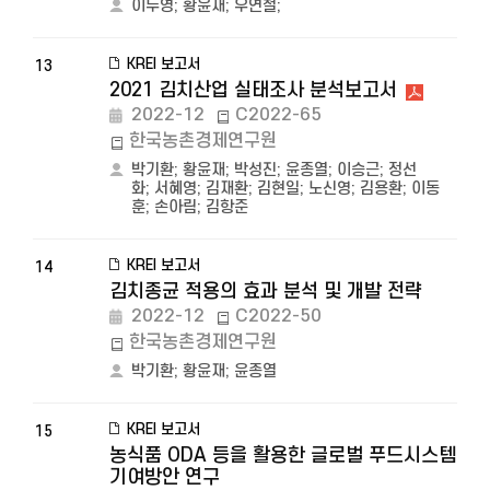
이두영
;
황윤재
;
우연철
;
KREI 보고서
13
2021 김치산업 실태조사 분석보고서
2022-12
C2022-65
한국농촌경제연구원
박기환
;
황윤재
;
박성진
;
윤종열
;
이승근
;
정선
화
;
서혜영
;
김재환
;
김현일
;
노신영
;
김용환
;
이동
훈
;
손아림
;
김항준
KREI 보고서
14
김치종균 적용의 효과 분석 및 개발 전략
2022-12
C2022-50
한국농촌경제연구원
박기환
;
황윤재
;
윤종열
KREI 보고서
15
농식품 ODA 등을 활용한 글로벌 푸드시스템
기여방안 연구