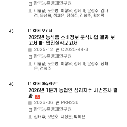
한국농촌경제연구원
이형용
;
노호영
;
이형우
;
정세미
;
윤성주
;
김다
정
;
윤성욱
;
정채은
;
정희주
;
김항준
;
황영덕
KREI 보고서
45
2025년 농식품 소비정보 분석사업 결과 보
고서 III- 웹진실적보고서
2025-12
C2025-44-3
한국농촌경제연구원
이형용
;
노호영
;
이형우
;
정세미
;
윤성주
;
정채
은
;
정희주
KREI 이슈리포트
46
2026년 1분기 농업인 심리지수 시범조사 결
과
2026-06
PRN236
한국농촌경제연구원
김태후
;
오년호
;
지정훈
;
박혜진