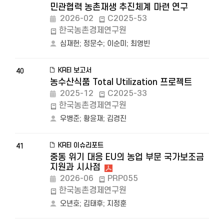
민관협력 농촌재생 추진체계 마련 연구
2026-02
C2025-53
한국농촌경제연구원
심재헌
;
정문수
;
이순미
;
최영빈
KREI 보고서
40
농수산식품 Total Utilization 프로젝트
2025-12
C2025-33
한국농촌경제연구원
우병준
;
황윤재
;
김경진
KREI 이슈리포트
41
중동 위기 대응 EU의 농업 부문 국가보조금
지원과 시사점
2026-06
PRP055
한국농촌경제연구원
오년호
;
김태후
;
지정훈