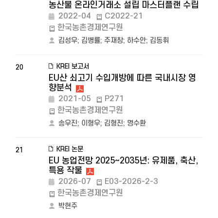
농산물 온라인거래소 설립 마스터플랜 수립
2022-04
C2022-21
한국농촌경제연구원
김성우
;
김병률
;
주재창
;
하수안
;
김동휘
KREI 보고서
20
EU산 쇠고기 수입개방에 따른 국내시장 영
향분석
2021-05
P271
한국농촌경제연구원
송우진
;
이형우
;
김형진
;
명수환
KREI 논문
21
EU 농업전망 2025~2035년: 유제품, 축산,
특용 작물
2026-07
E03-2026-2-3
한국농촌경제연구원
박현주