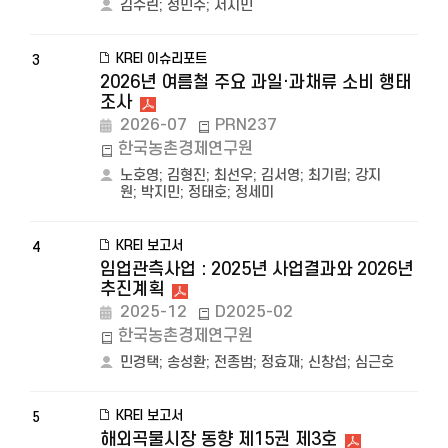
김수린
;
정민주
;
서지민
KREI 이슈리포트
3
2026년 여름철 주요 과일·과채류 소비 행태
조사
2026-07
PRN237
한국농촌경제연구원
노호영
;
김형진
;
최선우
;
김서영
;
최기림
;
강지
원
;
박지민
;
정태호
;
정세미
KREI 보고서
4
임업관측사업 : 2025년 사업결과와 2026년
추진계획
2025-12
D2025-02
한국농촌경제연구원
민경택
;
송성환
;
전종범
;
정효재
;
신창섭
;
심근호
KREI 보고서
5
해외곡물시장 동향 제15권 제3호