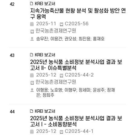
KREI 보고서
42
지속가능축산물 현황 분석 및 활성화 방안 연
구 용역
2025-11
C2025-56
한국농촌경제연구원
송우진
;
이용건
;
권오성
;
최진용
;
홍재호
KREI 보고서
43
2025년 농식품 소비정보 분석사업 결과 보
고서 II- 이슈특별분석
2025-12
C2025-44-2
한국농촌경제연구원
이형용
;
노호영
;
이형우
;
정세미
;
윤성주
;
정채
은
;
정희주
KREI 보고서
44
2025년 농식품 소비정보 분석사업 결과 보
고서 I - 소비동향분석
2025-12
C2025-44-1