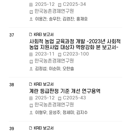
2025-12
C2025-34
한국농촌경제연구원
이용건
;
송우진
;
김경진
;
홍재호
KREI 보고서
37
사회적 농업 교육과정 개발 -2023년 사회적
농업 지원사업 대상자 역량강화 본 보고서-
2023-11
C2023-100
한국농촌경제연구원
김정섭
;
이순미
;
오한솔
KREI 보고서
38
계란 등급판정 기준 개선 연구용역
2025-12
C2025-43
한국농촌경제연구원
이형우
;
윤성주
;
정세미
;
김지수
KREI 보고서
39