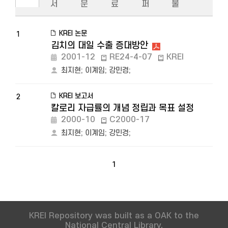
서
문
료
퍼
물
KREI 논문
1
김치의 대일 수출 증대방안
2001-12
RE24-4-07
KREI
최지현
;
이계임
;
강민경
;
KREI 보고서
2
칼로리 자급률의 개념 정립과 목표 설정
2000-10
C2000-17
최지현
;
이계임
;
강민경
;
1
KREI Repository was built as a OAK to the
National Central Library.