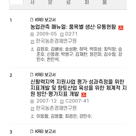
서
문
료
퍼
물
KREI 보고서
1
농업관측 매뉴얼: 품목별 생산·유통현황
2009-05
D271
한국농촌경제연구원
김정호
;
김배성
;
송성환
;
허덕
;
박미성
;
최익창
;
승
준호
;
신용광
;
박영구
;
김재한
;
정은미
;
김수림
;
강
민수
;
천인석
;
KREI 보고서
2
신활력지역 지원사업 평가·성과측정을 위한
지표개발 및 향토산업 육성을 위한 체계적 지
원 방안·평가지표 개발
2007-12
C2007-41
한국농촌경제연구원
이동필
;
김용렬
;
최경은
;
강민수
;
KREI 보고서
3