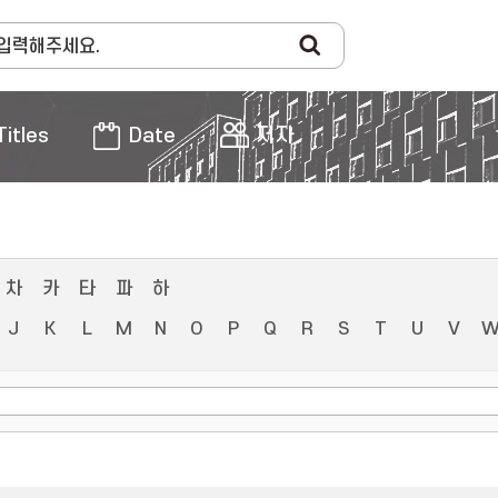
Titles
Date
저자
차
카
타
파
하
J
K
L
M
N
O
P
Q
R
S
T
U
V