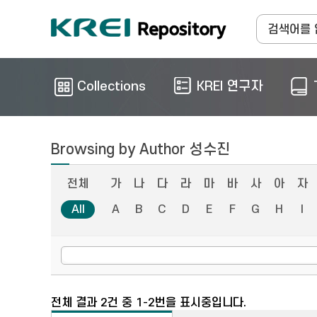
Collections
KREI 연구자
Browsing by Author 성수진
전체
가
나
다
라
마
바
사
아
자
All
A
B
C
D
E
F
G
H
I
전체 결과 2건 중 1-2번을 표시중입니다.