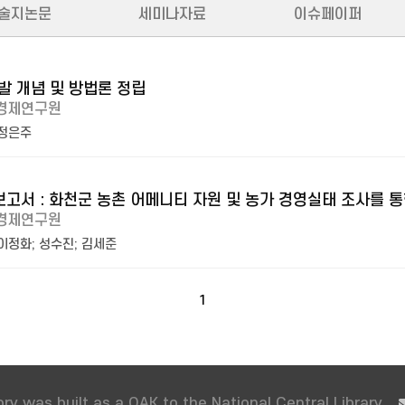
술지논문
세미나자료
이슈페이퍼
발 개념 및 방법론 정립
경제연구원
정은주
고서 : 화천군 농촌 어메니티 자원 및 농가 경영실태 조사를 
경제연구원
이정화
;
성수진
;
김세준
1
ry was built as a OAK to the National Central Library.