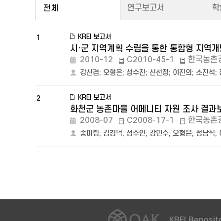
연구보고서
학
전체
KREI 보고서
1
시·군 지역계획 수립을 통한 통합형 지역개
2010-12
C2010-45-1
한국농촌
강신겸
;
오형은
;
성수진
;
신선정
;
이진의
;
소진석
;
KREI 보고서
2
화천군 농촌마을 어메니티 자원 조사 결과보
2008-07
C2008-17-1
한국농촌
송미령
;
김경덕
;
성주인
;
강민수
;
오형은
;
정남식
;
KREI Reposito