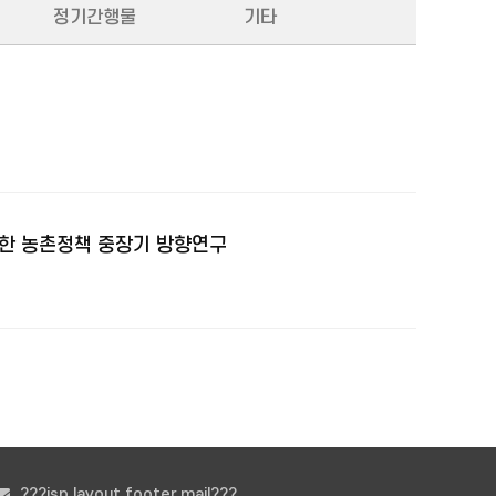
정기간행물
기타
통한 농촌정책 중장기 방향연구
???jsp.layout.footer.mail???