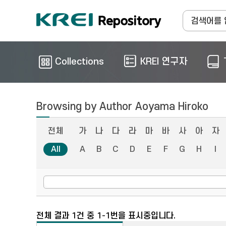
Collections
KREI 연구자
Browsing by Author Aoyama Hiroko
전체
가
나
다
라
마
바
사
아
자
All
A
B
C
D
E
F
G
H
I
전체 결과 1건 중 1-1번을 표시중입니다.