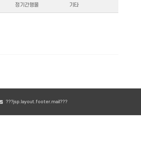
정기간행물
기타
???jsp.layout.footer.mail???