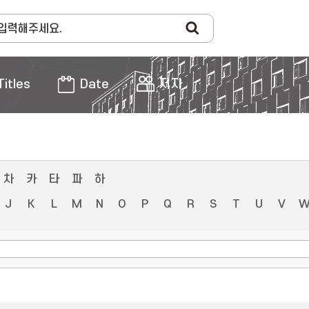
Titles
Date
저자
차
카
타
파
하
J
K
L
M
N
O
P
Q
R
S
T
U
V