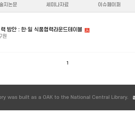
술지논문
세미나자료
이슈페이퍼
협력 방안 : 한·일 식품협력라운드테이블
구원
1
ry was built as a OAK to the National Central Library.