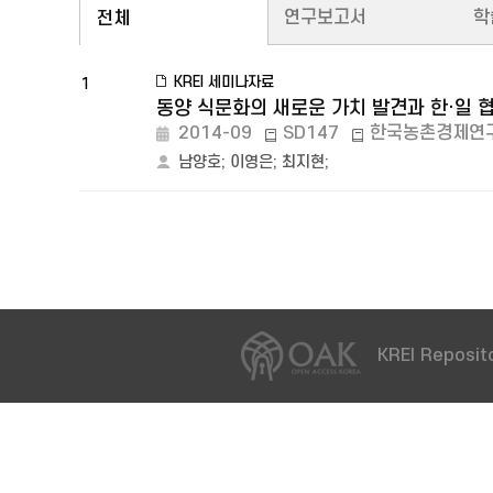
연구보고서
학
전체
KREI 세미나자료
1
동양 식문화의 새로운 가치 발견과 한·일 
2014-09
SD147
한국농촌경제연
남양호
;
이영은
;
최지현
;
KREI Reposito