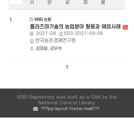
서
문
료
퍼
물
KREI 논문
1
플라즈마기술의 농업분야 활용과 해외사례
2021-09
E03-2021-09-06
한국농촌경제연구원
김대웅
;
강우석
1
KREI Repository was built as a OAK to the
National Central Library.
???jsp.layout.footer.mail???