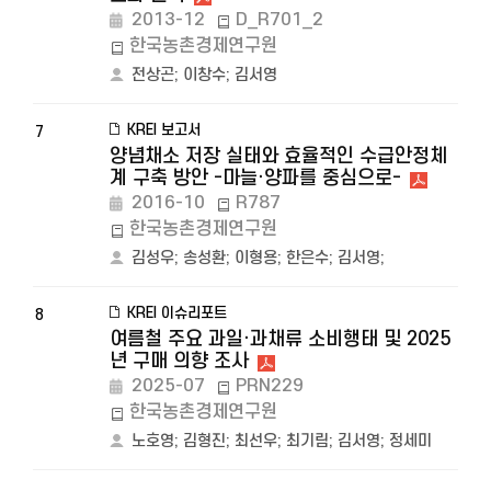
2013-12
D_R701_2
한국농촌경제연구원
전상곤
;
이창수
;
김서영
KREI 보고서
7
양념채소 저장 실태와 효율적인 수급안정체
계 구축 방안 -마늘·양파를 중심으로-
2016-10
R787
한국농촌경제연구원
김성우
;
송성환
;
이형용
;
한은수
;
김서영
;
KREI 이슈리포트
8
여름철 주요 과일·과채류 소비행태 및 2025
년 구매 의향 조사
2025-07
PRN229
한국농촌경제연구원
노호영
;
김형진
;
최선우
;
최기림
;
김서영
;
정세미