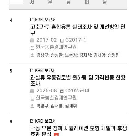
서
문
료
퍼
물
KREI 보고서
4
고춧가루 혼합유통 실태조사 및 개선방안 연
구
2017-02
C2017-1
한국농촌경제연구원
김성우
;
송성환
;
노수정
;
강지석
;
김서영
;
송영민
KREI 보고서
5
과실류 유통경로별 출하량 및 가격변동 현황
조사
2025-08
C2025-04
한국농촌경제연구원
박영구
;
김서영
;
김재휘
KREI 보고서
6
낙농 부문 정책 시뮬레이션 모형 개발과 후생
효과 분석