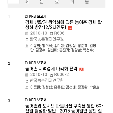
서
문
료
퍼
물
KREI 보고서
1
경제·생활권 광역화에 따른 농어촌 경제 활
성화 방안 (2/2차연도)
2010-10
R606
한국농촌경제연구원
이동필
;
황의식
;
송미령
;
김정섭
;
홍준표
;
김영
단
;
김광수
;
김선배
;
홍진기
;
정강환
;
박천수
;
KREI 보고서
2
농어촌 지역경제 다각화 전략
2010-10
R606-2
한국농촌경제연구원
이동필
;
김정섭
;
홍준표
;
김선배
;
정강환
;
박윤호
;
KREI 보고서
3
농어촌과 도시의 파트너쉽 구축을 통한 6차
산업 활성화 방안 : 2015 농어업인 삶의 질