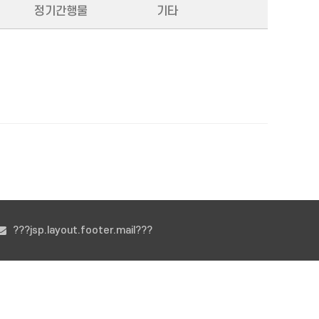
정기간행물
기타
???jsp.layout.footer.mail???