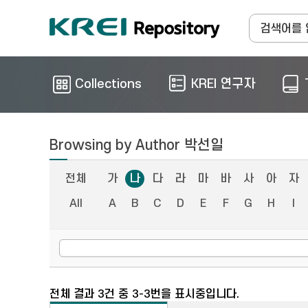
Collections
KREI 연구자
Browsing by Author 박선일
전체
가
나
다
라
마
바
사
아
자
All
A
B
C
D
E
F
G
H
I
전체 결과 3건 중 3-3번을 표시중입니다.