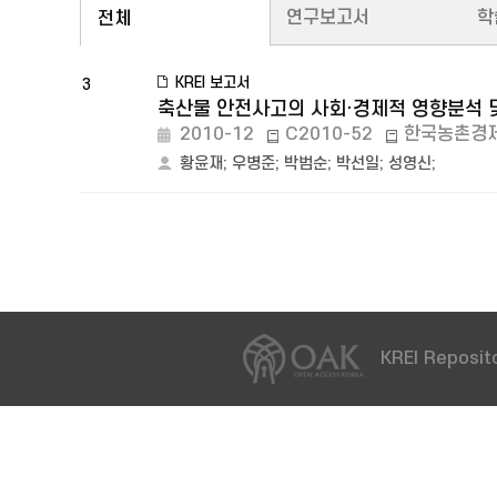
연구보고서
학
전체
KREI 보고서
3
축산물 안전사고의 사회·경제적 영향분석 
2010-12
C2010-52
한국농촌경
황윤재
;
우병준
;
박범순
;
박선일
;
성영신
;
KREI Reposito