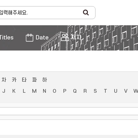
Titles
Date
저자
차
카
타
파
하
J
K
L
M
N
O
P
Q
R
S
T
U
V