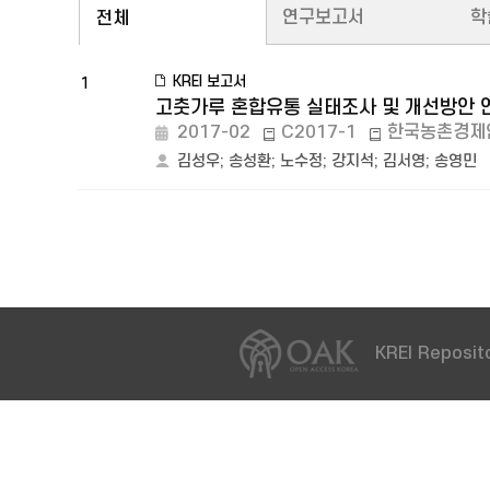
연구보고서
학
전체
KREI 보고서
1
고춧가루 혼합유통 실태조사 및 개선방안 
2017-02
C2017-1
한국농촌경제
김성우
;
송성환
;
노수정
;
강지석
;
김서영
;
송영민
KREI Reposito