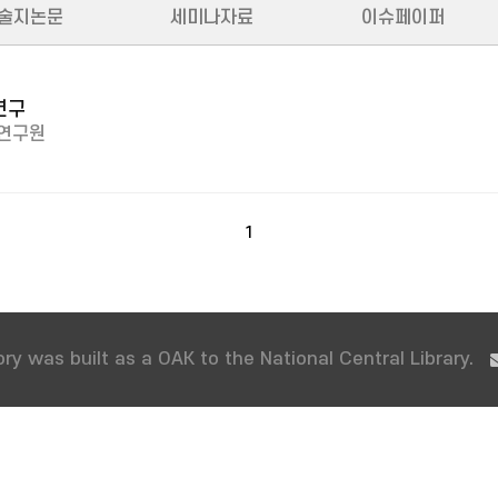
술지논문
세미나자료
이슈페이퍼
연구
연구원
1
ry was built as a OAK to the National Central Library.