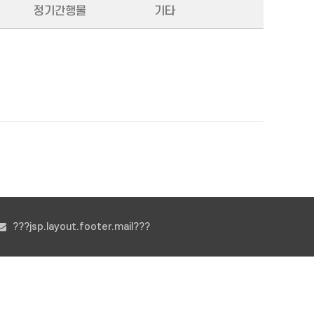
정기간행물
기타
???jsp.layout.footer.mail???