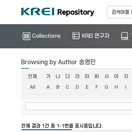
Collections
KREI 연구자
Browsing by Author 송영민
전체
가
나
다
라
마
바
사
아
자
All
A
B
C
D
E
F
G
H
I
전체 결과 1건 중 1-1번을 표시중입니다.