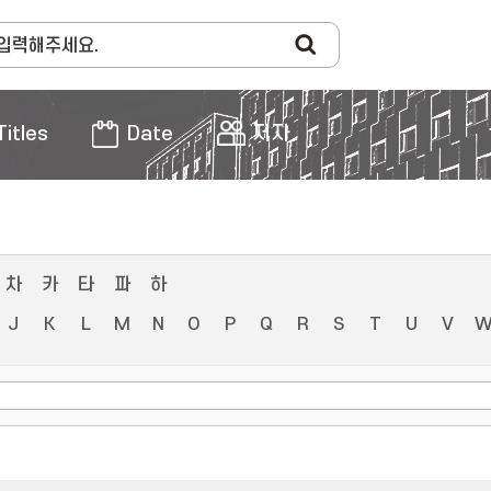
Titles
Date
저자
차
카
타
파
하
J
K
L
M
N
O
P
Q
R
S
T
U
V