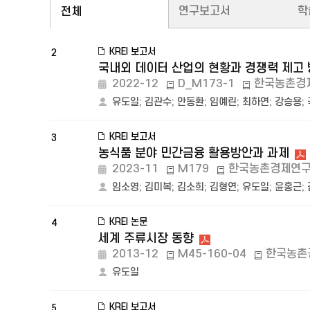
연구보고서
학
전체
KREI 보고서
2
국내외 데이터 산업의 현황과 경쟁력 제고
2022-12
D_M173-1
한국농촌경
유도일
;
김관수
;
안동환
;
임예린
;
최하연
;
강승용
;
KREI 보고서
3
농식품 분야 민간금융 활용방안과 과제
2023-11
M179
한국농촌경제연
임소영
;
김미복
;
김소희
;
김형연
;
유도일
;
윤홍근
;
KREI 논문
4
세계 주류시장 동향
2013-12
M45-160-04
한국농촌
유도일
KREI 보고서
5