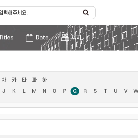
Titles
Date
저자
차
카
타
파
하
J
K
L
M
N
O
P
Q
R
S
T
U
V