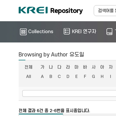
Collections
KREI 연구자
Browsing by Author 유도일
전체
가
나
다
라
마
바
사
아
자
All
A
B
C
D
E
F
G
H
I
전체 결과 6건 중 2-6번을 표시중입니다.