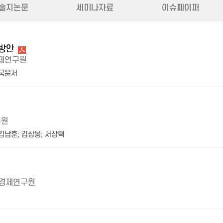
술지논문
세미나자료
이슈페이퍼
 방안
제연구원
국윤서
구원
김남훈
;
김상봉
;
서상택
경제연구원