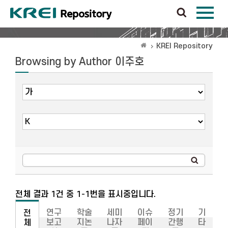
KREI Repository
Browsing by Author 이주호
전체 결과 1건 중 1-1번을 표시중입니다.
연구
학술
세미
이슈
정기
기
전
보고
지논
나자
페이
간행
타
체