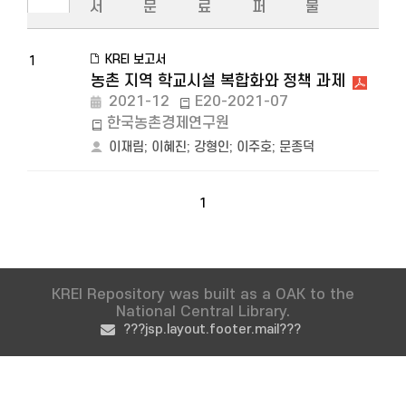
서
문
료
퍼
물
KREI 보고서
1
농촌 지역 학교시설 복합화와 정책 과제
2021-12
E20-2021-07
한국농촌경제연구원
이재림
;
이혜진
;
강형인
;
이주호
;
문종덕
1
KREI Repository was built as a OAK to the
National Central Library.
???jsp.layout.footer.mail???