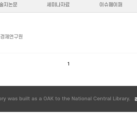
술지논문
세미나자료
이슈페이퍼
경제연구원
1
ry was built as a OAK to the National Central Library.