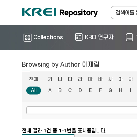
Collections
KREI 연구자
Browsing by Author 이재림
전체
가
나
다
라
마
바
사
아
자
All
A
B
C
D
E
F
G
H
I
전체 결과 1건 중 1-1번을 표시중입니다.