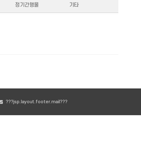
정기간행물
기타
???jsp.layout.footer.mail???