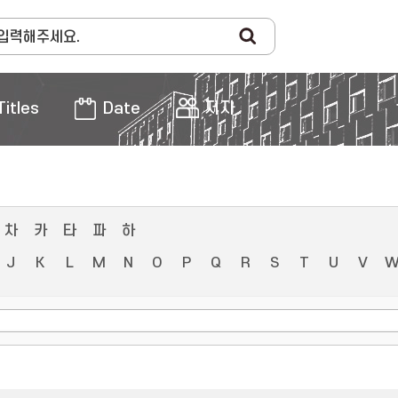
Titles
Date
저자
차
카
타
파
하
J
K
L
M
N
O
P
Q
R
S
T
U
V