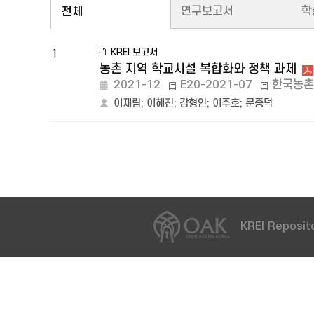
연구보고서
학
전체
KREI 보고서
1
농촌 지역 학교시설 복합화와 정책 과제
2021-12
E20-2021-07
한국농촌
이재림
;
이혜진
;
강형인
;
이주호
;
문종덕
KREI Reposito