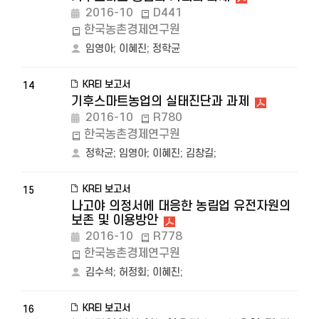
2016-10
D441
한국농촌경제연구원
임영아
;
이혜진
;
정학균
KREI 보고서
14
기후스마트농업의 실태진단과 과제
2016-10
R780
한국농촌경제연구원
정학균
;
임영아
;
이혜진
;
김창길
;
KREI 보고서
15
나고야 의정서에 대응한 농림업 유전자원의
보존 및 이용방안
2016-10
R778
한국농촌경제연구원
김수석
;
허정회
;
이혜진
;
KREI 보고서
16