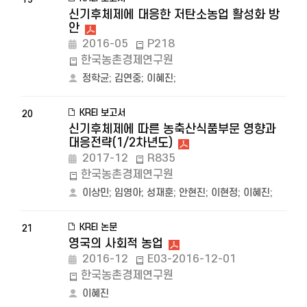
신기후체제에 대응한 저탄소농업 활성화 방
안
2016-05
P218
한국농촌경제연구원
정학균
;
김연중
;
이혜진
;
KREI 보고서
20
신기후체제에 따른 농축산식품부문 영향과
대응전략(1/2차년도)
2017-12
R835
한국농촌경제연구원
이상민
;
임영아
;
성재훈
;
안현진
;
이현정
;
이혜진
;
KREI 논문
21
영국의 사회적 농업
2016-12
E03-2016-12-01
한국농촌경제연구원
이혜진