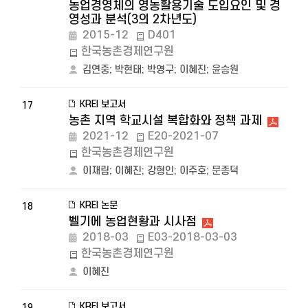
농업경영체의 영농활용기술 도입요인 및 경
영성과 분석(3의 2차년도)
2015-12
D401
한국농촌경제연구원
김연중
;
박현태
;
박영구
;
이혜진
;
윤승원
KREI 보고서
17
농촌 지역 학교시설 복합화와 정책 과제
2021-12
E20-2021-07
한국농촌경제연구원
이재림
;
이혜진
;
강형인
;
이주호
;
문종덕
KREI 논문
18
벨기에 농업현황과 시사점
2018-03
E03-2018-03-03
한국농촌경제연구원
이혜진
KREI 보고서
19