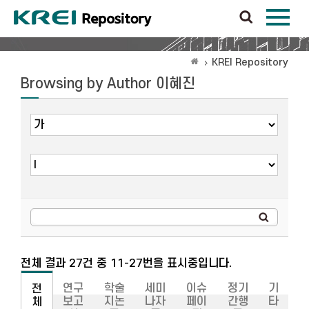
KREI Repository
Browsing by Author 이혜진
전체 결과 27건 중 11-27번을 표시중입니다.
연구
학술
세미
이슈
정기
기
전
보고
지논
나자
페이
간행
타
체