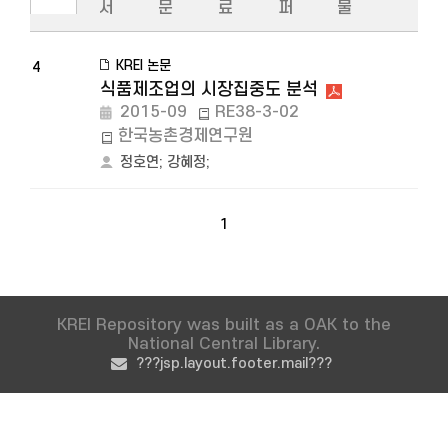
서
문
료
퍼
물
KREI 논문
4
식품제조업의 시장집중도 분석
2015-09
RE38-3-02
한국농촌경제연구원
정호연
;
강혜정
;
1
KREI Repository was built as a OAK to the
National Central Library.
???jsp.layout.footer.mail???