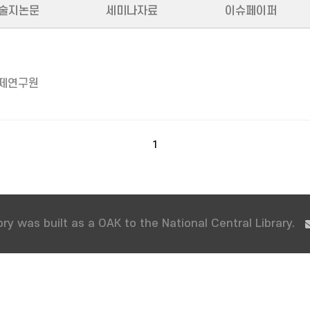
술지논문
세미나자료
이슈페이퍼
제연구원
1
ry was built as a OAK to the National Central Library.