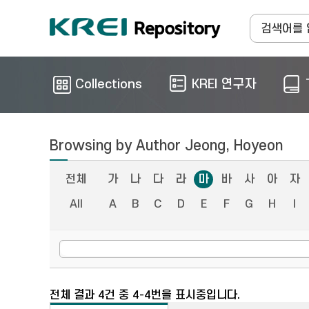
Collections
KREI 연구자
Browsing by Author Jeong, Hoyeon
전체
가
나
다
라
마
바
사
아
자
All
A
B
C
D
E
F
G
H
I
전체 결과 4건 중 4-4번을 표시중입니다.