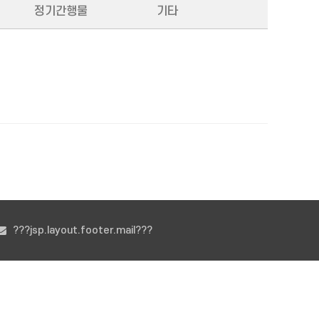
정기간행물
기타
???jsp.layout.footer.mail???