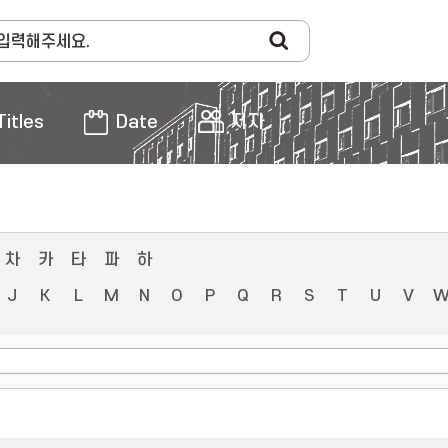
Titles
Date
저자
차
카
타
파
하
J
K
L
M
N
O
P
Q
R
S
T
U
V