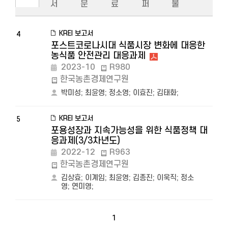
서
문
료
퍼
물
KREI 보고서
4
포스트코로나시대 식품시장 변화에 대응한
농식품 안전관리 대응과제
2023-10
R980
한국농촌경제연구원
박미성
;
최윤영
;
정소영
;
이효진
;
김태화
;
KREI 보고서
5
포용성장과 지속가능성을 위한 식품정책 대
응과제(3/3차년도)
2022-12
R963
한국농촌경제연구원
김상효
;
이계임
;
최윤영
;
김종진
;
이욱직
;
정소
영
;
연미영
;
1