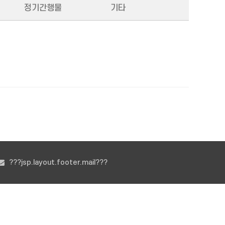
정기간행물
기타
???jsp.layout.footer.mail???