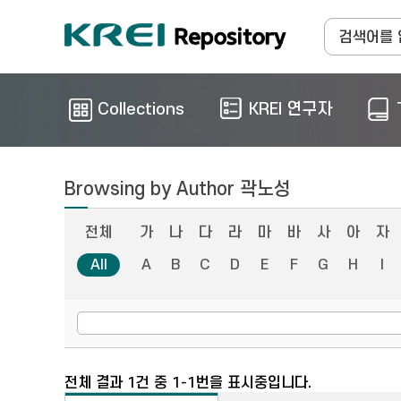
Collections
KREI 연구자
Browsing by Author 곽노성
전체
가
나
다
라
마
바
사
아
자
All
A
B
C
D
E
F
G
H
I
전체 결과 1건 중 1-1번을 표시중입니다.