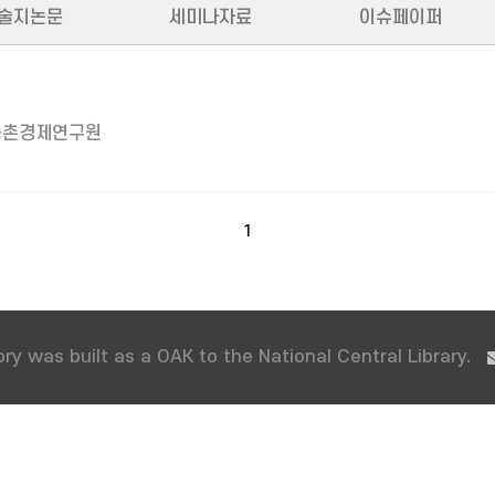
술지논문
세미나자료
이슈페이퍼
농촌경제연구원
1
ry was built as a OAK to the National Central Library.