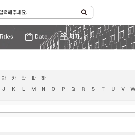
Titles
Date
저자
차
카
타
파
하
J
K
L
M
N
O
P
Q
R
S
T
U
V