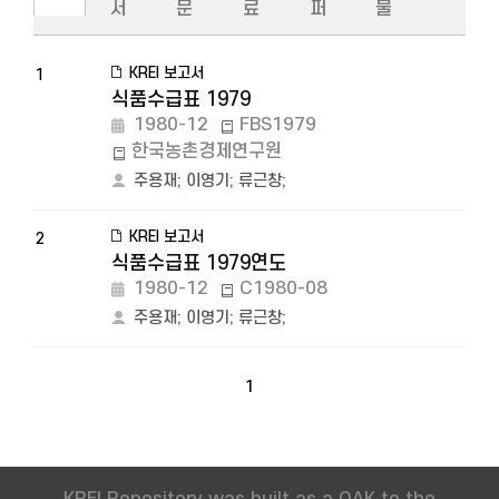
서
문
료
퍼
물
KREI 보고서
1
식품수급표 1979
1980-12
FBS1979
한국농촌경제연구원
주용재
;
이영기
;
류근창
;
KREI 보고서
2
식품수급표 1979연도
1980-12
C1980-08
주용재
;
이영기
;
류근창
;
1