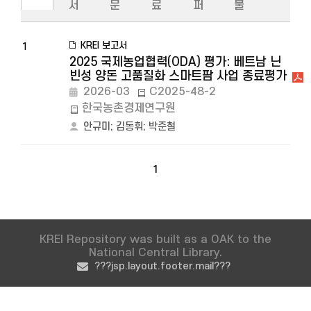
서
문
료
퍼
물
KREI 보고서
1
2025 국제농업협력(ODA) 평가: 베트남 닌
빈성 양돈 고품질화 스마트팜 사업 종료평가
2026-03
C2025-48-2
한국농촌경제연구원
안규미
;
김동휘
;
박준철
1
KREI Repository was built as a OAK to the
National Central Library.
???jsp.layout.footer.mail???