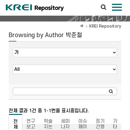
KREI Repository
Browsing by Author 박준철
전체 결과 1건 중 1-1번을 표시중입니다.
연구
학술
세미
이슈
정기
기
전
보고
지논
나자
페이
간행
타
체