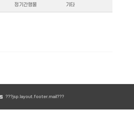
정기간행물
기타
???jsp.layout.footer.mail???