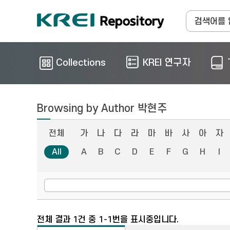
Collections
KREI 연구자
Browsing by Author 박현주
전체
가
나
다
라
마
바
사
아
자
All
A
B
C
D
E
F
G
H
I
전체 결과 1건 중 1-1번을 표시중입니다.