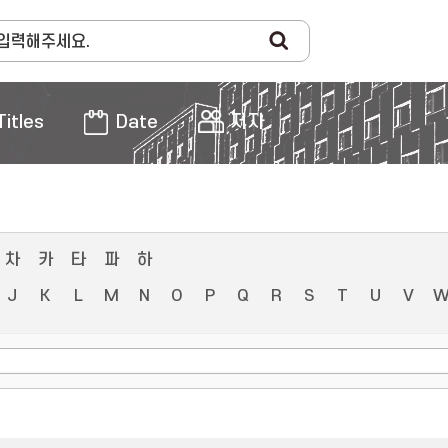
Titles
Date
저자
차
카
타
파
하
J
K
L
M
N
O
P
Q
R
S
T
U
V