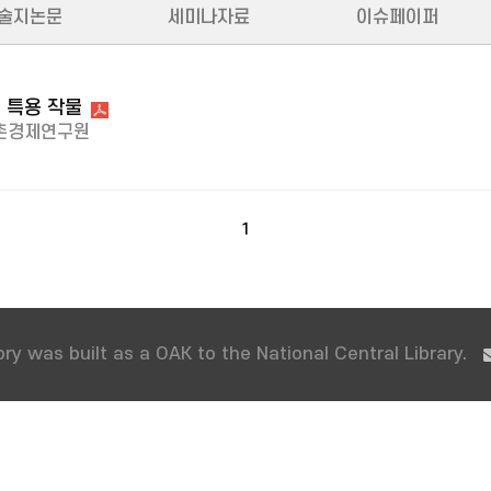
술지논문
세미나자료
이슈페이퍼
, 특용 작물
촌경제연구원
1
ry was built as a OAK to the National Central Library.