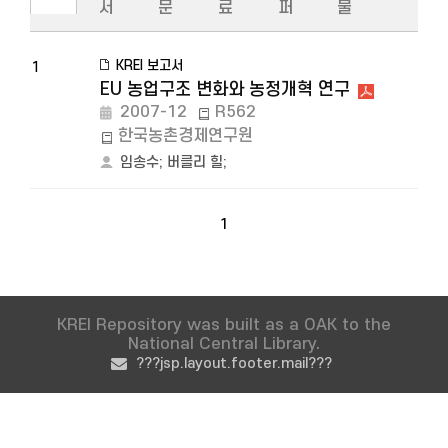
서
문
료
퍼
물
KREI 보고서
1
EU 농업구조 변화와 농정개혁 연구
2007-12
R562
한국농촌경제연구원
임송수
;
버클리 힐
;
1
KREI Repository was built as a OAK to the
National Central Library.
???jsp.layout.footer.mail???