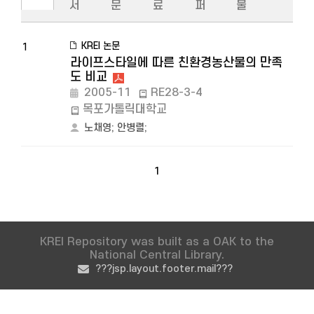
서
문
료
퍼
물
KREI 논문
1
라이프스타일에 따른 친환경농산물의 만족
도 비교
2005-11
RE28-3-4
목포가톨릭대학교
노채영
;
안병렬
;
1
KREI Repository was built as a OAK to the
National Central Library.
???jsp.layout.footer.mail???