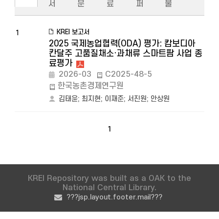
서
문
료
퍼
물
KREI 보고서
1
2025 국제농업협력(ODA) 평가: 캄보디아
칸달주 고품질채소·과채류 스마트팜 사업 종
료평가
2026-03
C2025-48-5
한국농촌경제연구원
김태윤
;
최지현
;
이재준
;
서진원
;
안상원
1
KREI Repository was built as a OAK to the
National Central Library.
???jsp.layout.footer.mail???