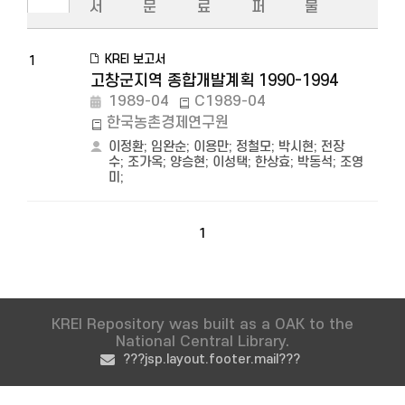
서
문
료
퍼
물
KREI 보고서
1
고창군지역 종합개발계획 1990-1994
1989-04
C1989-04
한국농촌경제연구원
이정환
;
임완순
;
이용만
;
정철모
;
박시현
;
전장
수
;
조가옥
;
양승현
;
이성택
;
한상효
;
박동석
;
조영
미
;
1
KREI Repository was built as a OAK to the
National Central Library.
???jsp.layout.footer.mail???