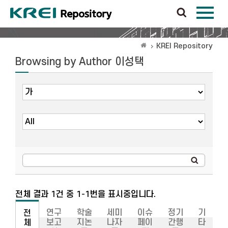
KREI Repository
Browsing by Author 이성택
전체 결과 1건 중 1-1번을 표시중입니다.
연구
학술
세미
이슈
정기
기
전
보고
지논
나자
페이
간행
타
체