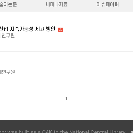
술지논문
세미나자료
이슈페이퍼
생산업 지속가능성 제고 방안
제연구원
제연구원
1
ry was built as a OAK to the National Central Library.