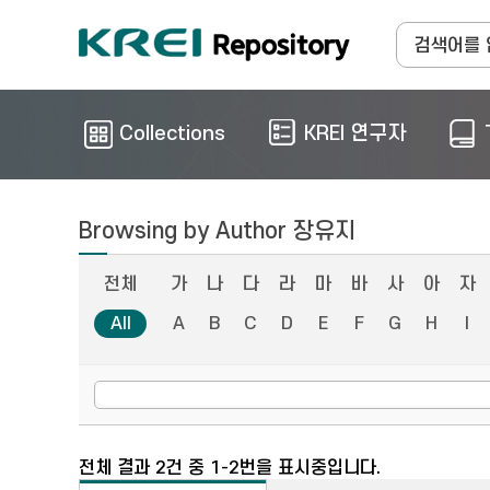
Collections
KREI 연구자
Browsing by Author 장유지
전체
가
나
다
라
마
바
사
아
자
All
A
B
C
D
E
F
G
H
I
전체 결과 2건 중 1-2번을 표시중입니다.