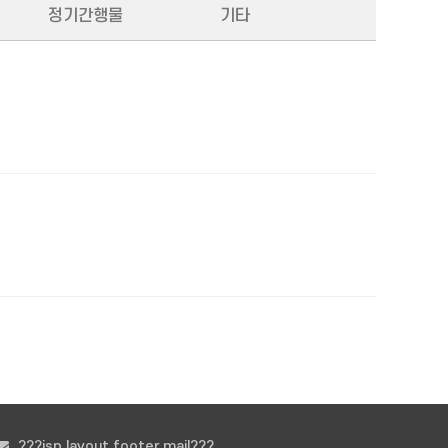
정기간행물
기타
???jsp.layout.footer.mail???