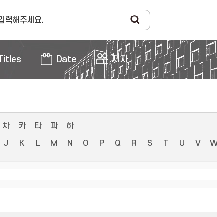
Titles
Date
저자
차
카
타
파
하
J
K
L
M
N
O
P
Q
R
S
T
U
V