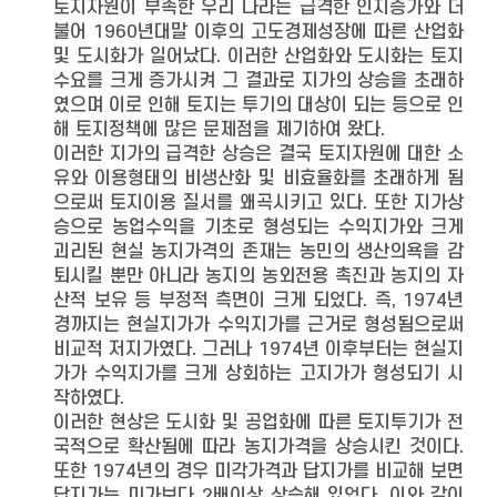
토지자원이 부족한 우리 나라는 급격한 인지증가와 더
불어 1960년대말 이후의 고도경제성장에 따른 산업화
및 도시화가 일어났다. 이러한 산업화와 도시화는 토지
수요를 크게 증가시켜 그 결과로 지가의 상승을 초래하
였으며 이로 인해 토지는 투기의 대상이 되는 등으로 인
해 토지정책에 많은 문제점을 제기하여 왔다.
이러한 지가의 급격한 상승은 결국 토지자원에 대한 소
유와 이용형태의 비생산화 및 비효율화를 초래하게 됨
으로써 토지이용 질서를 왜곡시키고 있다. 또한 지가상
승으로 농업수익을 기초로 형성되는 수익지가와 크게
괴리된 현실 농지가격의 존재는 농민의 생산의욕을 감
퇴시킬 뿐만 아니라 농지의 농외전용 촉진과 농지의 자
산적 보유 등 부정적 측면이 크게 되었다. 즉, 1974년
경까지는 현실지가가 수익지가를 근거로 형성됨으로써
비교적 저지가였다. 그러나 1974년 이후부터는 현실지
가가 수익지가를 크게 상회하는 고지가가 형성되기 시
작하였다.
이러한 현상은 도시화 및 공업화에 따른 토지투기가 전
국적으로 확산됨에 따라 농지가격을 상승시킨 것이다.
또한 1974년의 경우 미각가격과 답지가를 비교해 보면
답지가는 미가보다 2배이상 상승해 있었다. 이와 같이