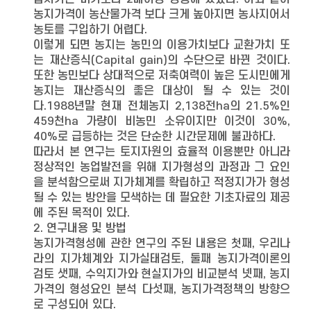
농지가격이 농산물가격 보다 크게 높아지면 농사지어서
농토를 구입하기 어렵다.
이렇게 되면 농지는 농민의 이용가치보다 교환가치 또
는 재산증식(Capital gain)의 수단으로 바뀐 것이다.
또한 농민보다 상대적으로 저축여력이 높은 도시민에게
농지는 재산증식의 좋은 대상이 될 수 있는 것이
다.1988년말 현재 전체농지 2,138전ha의 21.5%인
459천ha 가량이 비농민 소유이지만 이것이 30%,
40%로 급등하는 것은 단순한 시간문제에 불과하다.
따라서 본 연구는 토지자원의 효율적 이용뿐만 아니라
정상적인 농업발전을 위해 지가형성의 과정과 그 요인
을 분석함으로써 지가체계를 확립하고 적정지가가 형성
될 수 있는 방안을 모색하는 데 필요한 기초자료의 제공
에 주된 목적이 있다.
2. 연구내용 및 방법
농지가격형성에 관한 연구의 주된 내용은 첫째, 우리나
라의 지가체계와 지가실태검토, 둘째 농지가격이론의
검토 샛째, 수익지가와 현실지가의 비교분석 넷째, 농지
가격의 형성요인 분석 다섯째, 농지가격정책의 방향으
로 구성되어 있다.