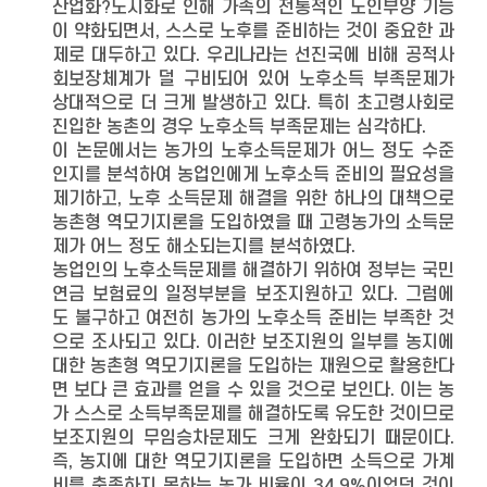
산업화?도시화로 인해 가족의 전통적인 노인부양 기능
이 약화되면서, 스스로 노후를 준비하는 것이 중요한 과
제로 대두하고 있다. 우리나라는 선진국에 비해 공적사
회보장체계가 덜 구비되어 있어 노후소득 부족문제가
상대적으로 더 크게 발생하고 있다. 특히 초고령사회로
진입한 농촌의 경우 노후소득 부족문제는 심각하다.
이 논문에서는 농가의 노후소득문제가 어느 정도 수준
인지를 분석하여 농업인에게 노후소득 준비의 필요성을
제기하고, 노후 소득문제 해결을 위한 하나의 대책으로
농촌형 역모기지론을 도입하였을 때 고령농가의 소득문
제가 어느 정도 해소되는지를 분석하였다.
농업인의 노후소득문제를 해결하기 위하여 정부는 국민
연금 보험료의 일정부분을 보조지원하고 있다. 그럼에
도 불구하고 여전히 농가의 노후소득 준비는 부족한 것
으로 조사되고 있다. 이러한 보조지원의 일부를 농지에
대한 농촌형 역모기지론을 도입하는 재원으로 활용한다
면 보다 큰 효과를 얻을 수 있을 것으로 보인다. 이는 농
가 스스로 소득부족문제를 해결하도록 유도한 것이므로
보조지원의 무임승차문제도 크게 완화되기 때문이다.
즉, 농지에 대한 역모기지론을 도입하면 소득으로 가계
비를 충족하지 못하는 농가 비율이 34.9%이었던 것이