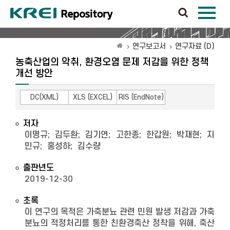
연구보고서
연구자료 (D)
농축산업의 악취, 환경오염 문제 저감을 위한 정책
개선 방안
DC(XML)
XLS (EXCEL)
RIS (EndNote)
저자
이명규
;
김두환
;
김기연
;
고한종
;
한갑원
;
박재현
;
지
민규
;
홍성하
;
김수량
출판년도
2019-12-30
초록
이 연구의 목적은 가축분뇨 관련 민원 발생 저감과 가축
분뇨의 적정처리를 통한 친환경축산 정착을 위해, 축산