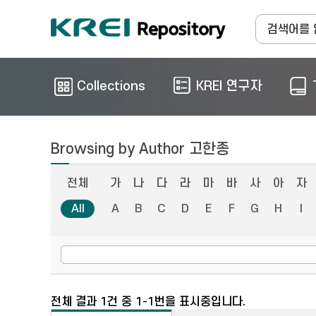
Collections
KREI 연구자
Browsing by Author 고한종
전체
가
나
다
라
마
바
사
아
자
All
A
B
C
D
E
F
G
H
I
전체 결과 1건 중 1-1번을 표시중입니다.