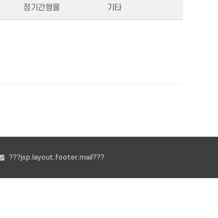
정기간행물
기타
???jsp.layout.footer.mail???