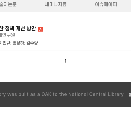
술지논문
세미나자료
이슈페이퍼
한 정책 개선 방안
제연구원
지민규
;
홍성하
;
김수량
1
ry was built as a OAK to the National Central Library.