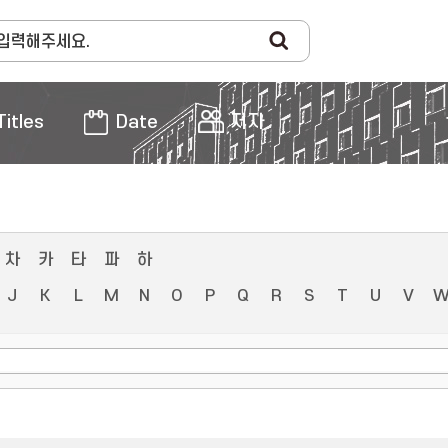
Titles
Date
저자
차
카
타
파
하
J
K
L
M
N
O
P
Q
R
S
T
U
V