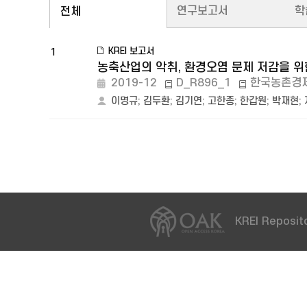
연구보고서
학
전체
KREI 보고서
1
농축산업의 악취, 환경오염 문제 저감을 위
2019-12
D_R896_1
한국농촌경
이명규
;
김두환
;
김기연
;
고한종
;
한갑원
;
박재현
;
KREI Reposito