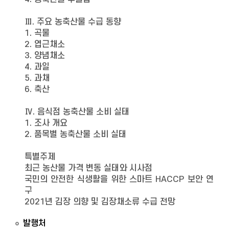
Ⅲ. 주요 농축산물 수급 동향
1. 곡물
2. 엽근채소
3. 양념채소
4. 과일
5. 과채
6. 축산
Ⅳ. 음식점 농축산물 소비 실태
1. 조사 개요
2. 품목별 농축산물 소비 실태
특별주제
최근 농산물 가격 변동 실태와 시사점
국민의 안전한 식생활을 위한 스마트 HACCP 보안 연
구
2021년 김장 의향 및 김장채소류 수급 전망
발행처