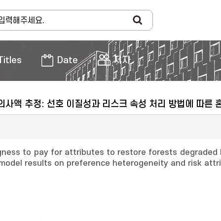
Titles
Date
저자
사액 추정: 선호 이질성과 리스크 속성 처리 방법에 따른 
ngness to pay for attributes to restore forests degraded
t model results on preference heterogeneity and risk att