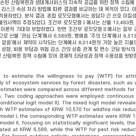
훼손된 산림복원과 생태계서비스의 지속적 공급을 위한 정책 수립에
 리스크 속성 처리 방법에 따른 결과를 비교하는 데 목적이 있다. 
 적용하였다. 분석 결과, 혼합 로짓모형에서는 응답자 간 선호 이질성
지불의사액이 추정되었다. 조건부 로짓모형Ⅰ에서는 산불 13,483원,
 이론적 기대와 부합하였다. 반면 조건부 로짓모형Ⅱ에서는 일부 리
로 산불 ‘관심 단계’에서 6,589원, 병해충 ‘주의 단계’에서 6,
 없음’에서 제약이 시작되는 단계에서 8,014원의 가장 높은 지
 성향, 비용 부담과 위험 감소 간의 상충 관계 및 변수 코딩 방식
및 산림복원 정책 수립에 있어 경제적 타당성과 정책 수용성을 뒷받
 to estimate the willingness to pay (WTP) for attri
y of ecosystem services by forest disasters, such as 
stimates were compared across different methods for 
es. Two coding approaches were employed: continuous v
nditional logit model II). The mixed logit model revea
h WTP estimates of KRW 10,570 for wildfire risk reduc
t model I, the corresponding WTP estimates were KRW 13
 model II, focusing on statistically significant levels, t
ated at KRW 6,589, while the WTP for pest risk reduct