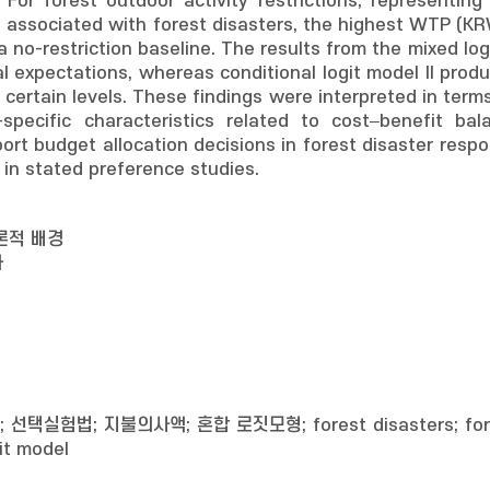
For forest outdoor activity restrictions, representi
associated with forest disasters, the highest WTP (K
 no-restriction baseline. The results from the mixed log
l expectations, whereas conditional logit model II produ
t certain levels. These findings were interpreted in ter
-specific characteristics related to cost–benefit bal
ort budget allocation decisions in forest disaster resp
s in stated preference studies.
론적 배경
과
택실험법; 지불의사액; 혼합 로짓모형; forest disasters; forest re
it model