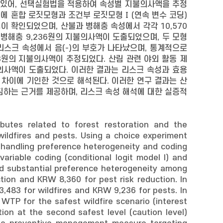
 있어, 선택실험법을 적용하여 속성별 지불의사액을 추정
이에 혼합 로짓모형과 조건부 로짓모형Ⅰ(연속 변수 코딩)
이 확인되었으며, 산불과 병해충 속성에서 각각 10,570
 병해충 9,236원의 지불의사액이 도출되었으며, 두 모형
스크 속성에서 음(-)의 부호가 나타났으며, 통계적으로
513원의 지불의사액이 추정되었다. 산림 관련 야외 활동 제
불의사액이 도출되었다. 이러한 결과는 리스크 속성과 효용
의 차이에 기인한 것으로 해석된다. 이러한 연구 결과는 산
침하는 근거를 제공하며, 리스크 속성 해석에 대한 실증적
butes related to forest restoration and the
wildfires and pests. Using a choice experiment
handling preference heterogeneity and coding
ariable coding (conditional logit model I) and
led substantial preference heterogeneity among
tion and KRW 8,360 for pest risk reduction. In
,483 for wildfires and KRW 9,236 for pests. In
he WTP for the safest wildfire scenario (interest
ion at the second safest level (caution level)