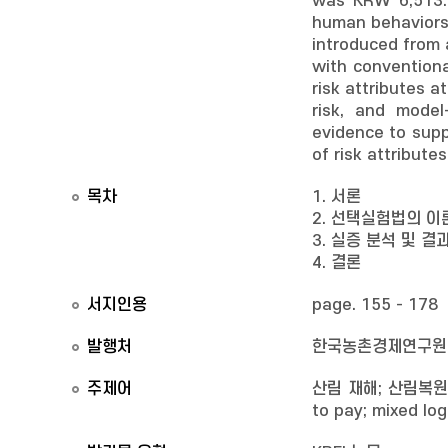
was KRW 6,513. 
human behaviors 
introduced from a
with conventiona
risk attributes a
risk, and model
evidence to supp
of risk attribute
목차
1. 서론
2. 선택실험법의 이
3. 실증 분석 및 결
4. 결론
서지인용
page. 155 - 178
발행처
한국농촌경제연구원
주제어
산림 재해; 산림복원; 선
to pay; mixed log