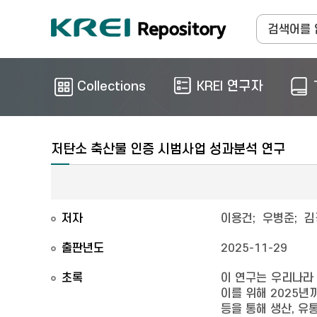
Collections
KREI 연구자
저탄소 축산물 인증 시범사업 성과분석 연구
저자
이용건
;
우병준
;
김
출판년도
2025-11-29
초록
이 연구는 우리나라
이를 위해 2025년
등을 통해 생산, 유