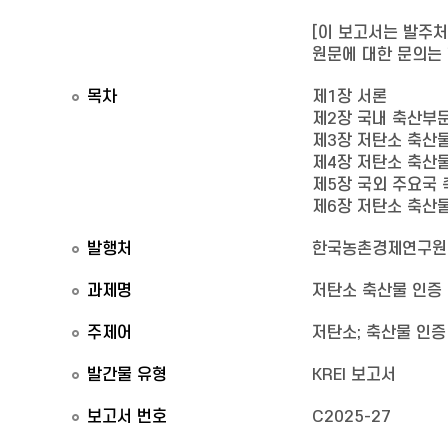
[이 보고서는 발주
원문에 대한 문의는 학
목차
제1장 서론
제2장 국내 축산부문
제3장 저탄소 축산물
제4장 저탄소 축산
제5장 국외 주요국
제6장 저탄소 축산물
발행처
한국농촌경제연구원
과제명
저탄소 축산물 인증
주제어
저탄소; 축산물 인증
발간물 유형
KREI 보고서
보고서 번호
C2025-27