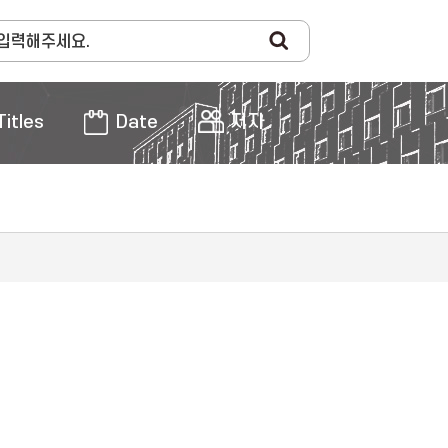
Titles
Date
저자