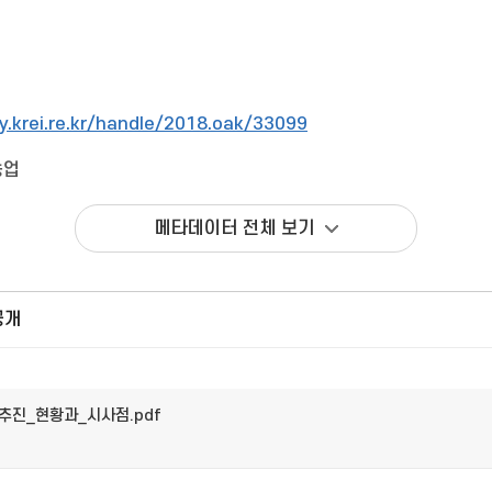
ry.krei.re.kr/handle/2018.oak/33099
농업
메타데이터 전체 보기
공개
_추진_현황과_시사점.pdf