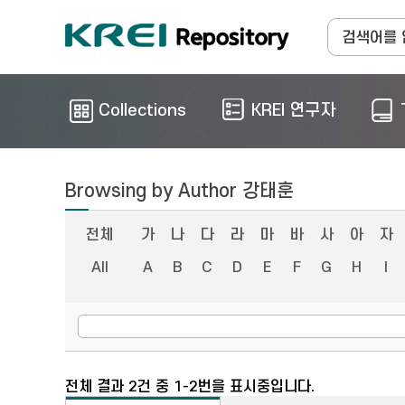
Collections
KREI 연구자
Browsing by Author 강태훈
전체
가
나
다
라
마
바
사
아
자
All
A
B
C
D
E
F
G
H
I
전체 결과 2건 중 1-2번을 표시중입니다.