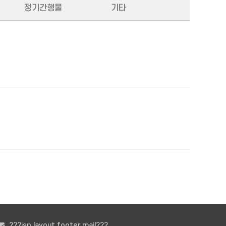
정기간행물
기타
???jsp.layout.footer.mail???