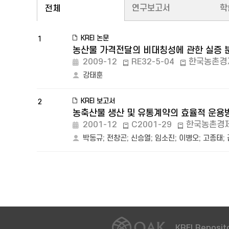
연구보고서
학
전체
KREI 논문
1
농산물 가격전달의 비대칭성에 관한 실증 
2009-12
RE32-5-04
한국농촌경
강태훈
KREI 보고서
2
농축산물 생산 및 유통계약의 효율적 운용
2001-12
C2001-29
한국농촌경
박동규
;
전창곤
;
신승열
;
임소진
;
이병오
;
고종태
;
KREI Reposito