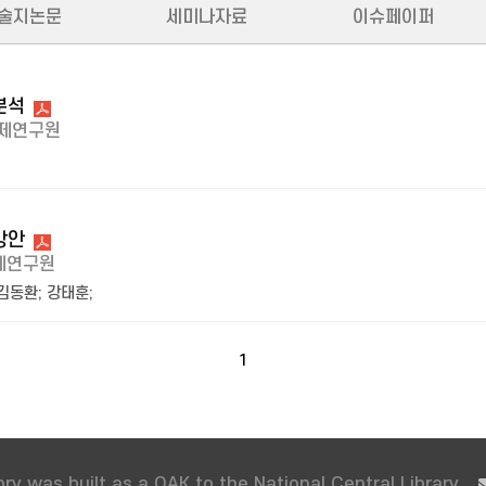
술지논문
세미나자료
이슈페이퍼
분석
제연구원
방안
제연구원
김동환
;
강태훈
;
1
ry was built as a OAK to the National Central Library.