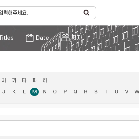
Titles
Date
저자
차
카
타
파
하
J
K
L
M
N
O
P
Q
R
S
T
U
V