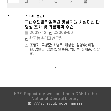
서
문
료
퍼
물
KREI 보고서
1
국립수의과학검역원 영남지원 시설이전 타
당성 조사 및 기본계획 수립
2009-12
C2009-66
한국농촌경제연구원
조명기
;
우병준
;
최병옥
;
채상현
;
김경수
;
이정
헌
;
김만경
;
김율성
;
안준홍
;
박미숙
;
신재순
;
김광
훈
;
1
KREI Repository was built as a OAK to the
National Central Library.
???jsp.layout.footer.mail???