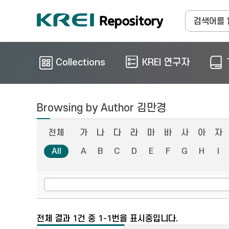
Collections
KREI 연구자
Browsing by Author 김만경
전체
가
나
다
라
마
바
사
아
자
All
A
B
C
D
E
F
G
H
I
전체 결과 1건 중 1-1번을 표시중입니다.