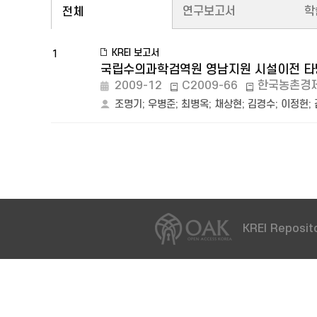
연구보고서
학
전체
KREI 보고서
1
국립수의과학검역원 영남지원 시설이전 타당
2009-12
C2009-66
한국농촌경
조명기
;
우병준
;
최병옥
;
채상현
;
김경수
;
이정헌
;
KREI Reposito