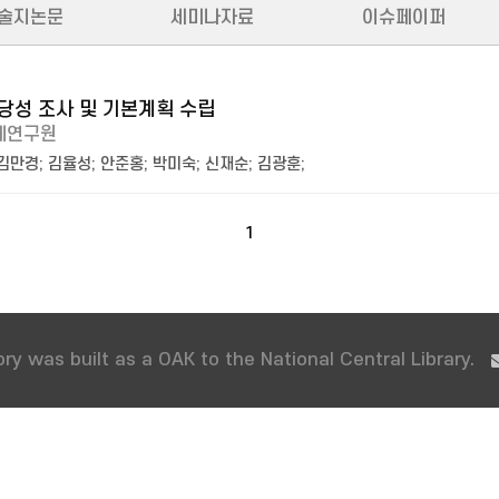
술지논문
세미나자료
이슈페이퍼
성 조사 및 기본계획 수립
제연구원
김만경
;
김율성
;
안준홍
;
박미숙
;
신재순
;
김광훈
;
1
ry was built as a OAK to the National Central Library.