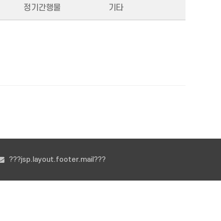
정기간행물
기타
???jsp.layout.footer.mail???