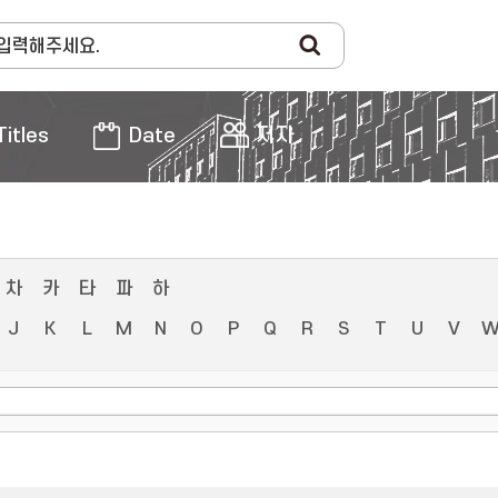
Titles
Date
저자
차
카
타
파
하
J
K
L
M
N
O
P
Q
R
S
T
U
V