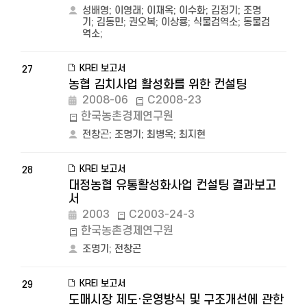
성배영
;
이영래
;
이재옥
;
이수화
;
김정기
;
조명
기
;
김동민
;
권오복
;
이상룡
;
식물검역소
;
동물검
역소
;
KREI 보고서
27
농협 김치사업 활성화를 위한 컨설팅
2008-06
C2008-23
한국농촌경제연구원
전창곤
;
조명기
;
최병옥
;
최지현
KREI 보고서
28
대정농협 유통활성화사업 컨설팅 결과보고
서
2003
C2003-24-3
한국농촌경제연구원
조명기
;
전창곤
KREI 보고서
29
도매시장 제도·운영방식 및 구조개선에 관한