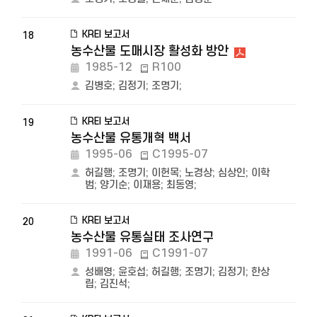
KREI 보고서
18
농수산물 도매시장 활성화 방안
1985-12
R100
김병호
;
김정기
;
조명기
;
KREI 보고서
19
농수산물 유통개혁 백서
1995-06
C1995-07
허길행
;
조명기
;
이헌목
;
노경상
;
심상인
;
이학
범
;
양기순
;
이재용
;
최동영
;
KREI 보고서
20
농수산물 유통실태 조사연구
1991-06
C1991-07
성배영
;
윤호섭
;
허길행
;
조명기
;
김정기
;
한상
립
;
김진석
;