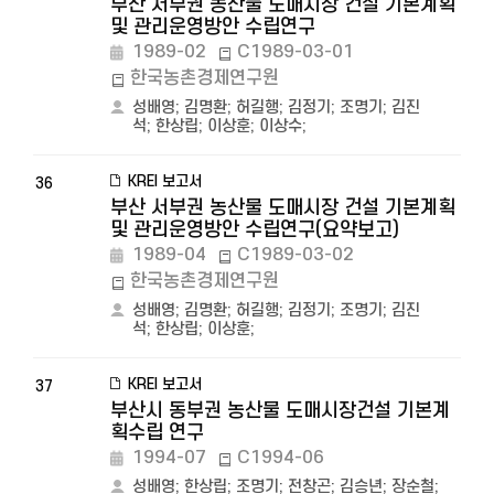
부산 서부권 농산물 도매시장 건설 기본계획
및 관리운영방안 수립연구
1989-02
C1989-03-01
한국농촌경제연구원
성배영
;
김명환
;
허길행
;
김정기
;
조명기
;
김진
석
;
한상립
;
이상훈
;
이상수
;
KREI 보고서
36
부산 서부권 농산물 도매시장 건설 기본계획
및 관리운영방안 수립연구(요약보고)
1989-04
C1989-03-02
한국농촌경제연구원
성배영
;
김명환
;
허길행
;
김정기
;
조명기
;
김진
석
;
한상립
;
이상훈
;
KREI 보고서
37
부산시 동부권 농산물 도매시장건설 기본계
획수립 연구
1994-07
C1994-06
성배영
;
한상립
;
조명기
;
전창곤
;
김승년
;
장순철
;