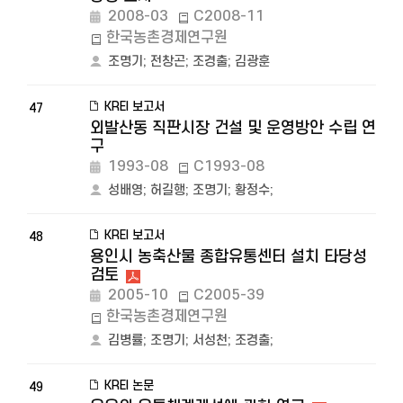
2008-03
C2008-11
한국농촌경제연구원
조명기
;
전창곤
;
조경출
;
김광훈
KREI 보고서
47
외발산동 직판시장 건설 및 운영방안 수립 연
구
1993-08
C1993-08
성배영
;
허길행
;
조명기
;
황정수
;
KREI 보고서
48
용인시 농축산물 종합유통센터 설치 타당성
검토
2005-10
C2005-39
한국농촌경제연구원
김병률
;
조명기
;
서성천
;
조경출
;
KREI 논문
49