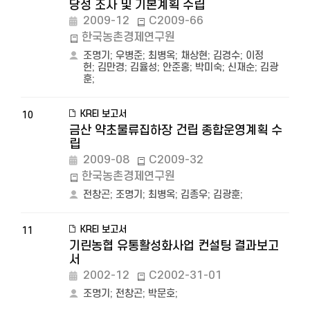
당성 조사 및 기본계획 수립
2009-12
C2009-66
한국농촌경제연구원
조명기
;
우병준
;
최병옥
;
채상현
;
김경수
;
이정
헌
;
김만경
;
김율성
;
안준홍
;
박미숙
;
신재순
;
김광
훈
;
KREI 보고서
10
금산 약초물류집하장 건립 종합운영계획 수
립
2009-08
C2009-32
한국농촌경제연구원
전창곤
;
조명기
;
최병옥
;
김종우
;
김광훈
;
KREI 보고서
11
기린농협 유통활성화사업 컨설팅 결과보고
서
2002-12
C2002-31-01
조명기
;
전창곤
;
박문호
;