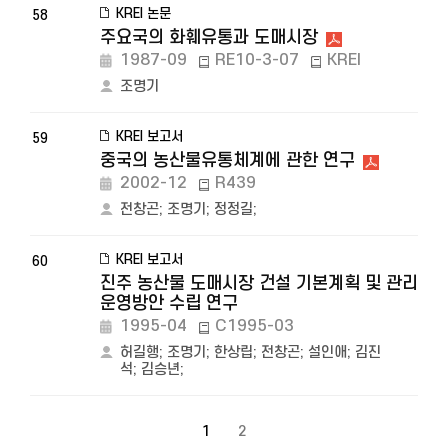
KREI 논문
58
주요국의 화훼유통과 도매시장
1987-09
RE10-3-07
KREI
조명기
KREI 보고서
59
중국의 농산물유통체계에 관한 연구
2002-12
R439
전창곤
;
조명기
;
정정길
;
KREI 보고서
60
진주 농산물 도매시장 건설 기본계획 및 관리
운영방안 수립 연구
1995-04
C1995-03
허길행
;
조명기
;
한상립
;
전창곤
;
설인애
;
김진
석
;
김승년
;
1
2