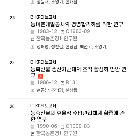
황윤재
;
조명기
;
한재환
;
KREI 보고서
24
농어촌개발공사의 경영합리화를 위한 연구
1983-12
C1983-09
한국농촌경제연구원
성배영
;
정찬길
;
현공남
;
백선기
;
조명기
;
KREI 보고서
25
농축산물 생산자단체의 조직 활성화 방안 연
구
1986-12
R131
현공남
;
조명기
;
한상립
;
KREI 보고서
26
농축산물의 효율적 수입관리체계 확립에 관
한 연구
1990-06
C1990-03
한국농촌경제연구원