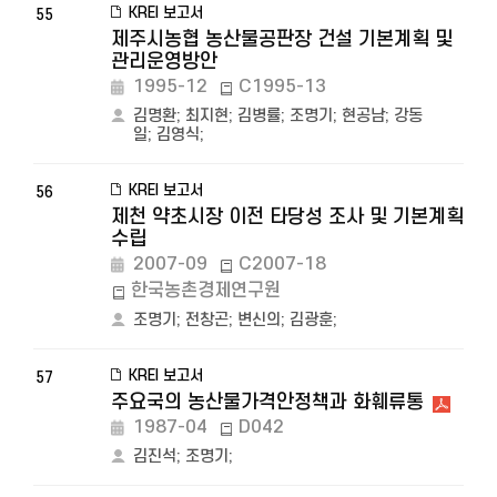
KREI 보고서
55
제주시농협 농산물공판장 건설 기본계획 및
관리운영방안
1995-12
C1995-13
김명환
;
최지현
;
김병률
;
조명기
;
현공남
;
강동
일
;
김영식
;
KREI 보고서
56
제천 약초시장 이전 타당성 조사 및 기본계획
수립
2007-09
C2007-18
한국농촌경제연구원
조명기
;
전창곤
;
변신의
;
김광훈
;
KREI 보고서
57
주요국의 농산물가격안정책과 화훼류통
1987-04
D042
김진석
;
조명기
;