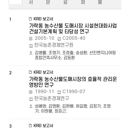
서
문
료
퍼
물
KREI 보고서
1
가락동 농수산물 도매시장 시설현대화사업
건설기본계획 및 타당성 연구
2005-10
C2005-40
한국농촌경제연구원
김병률
;
조명기
;
조경출
;
송성환
;
선진엔지니어링
종합건축사무소
;
김동환
KREI 보고서
2
가락동 농수산물도매시장의 효율적 관리운
영방안 연구
1990-11
C1990-07
한국농촌경제연구
성배영
;
김명환
;
김완배
;
허길행
;
김정기
;
조명
기
;
이원룡
;
정호근
;
KREI 보고서
3