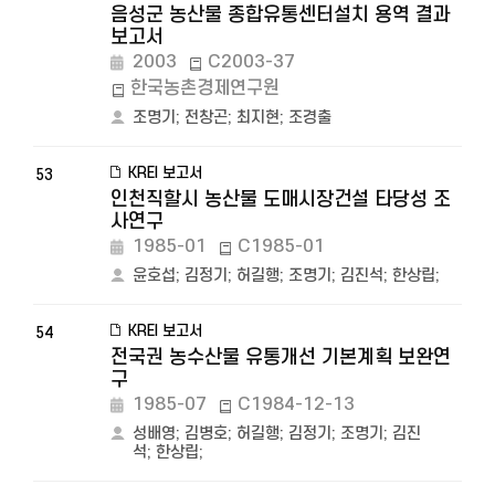
음성군 농산물 종합유통센터설치 용역 결과
보고서
2003
C2003-37
한국농촌경제연구원
조명기
;
전창곤
;
최지현
;
조경출
KREI 보고서
53
인천직할시 농산물 도매시장건설 타당성 조
사연구
1985-01
C1985-01
윤호섭
;
김정기
;
허길행
;
조명기
;
김진석
;
한상립
;
KREI 보고서
54
전국권 농수산물 유통개선 기본계획 보완연
구
1985-07
C1984-12-13
성배영
;
김병호
;
허길행
;
김정기
;
조명기
;
김진
석
;
한상립
;