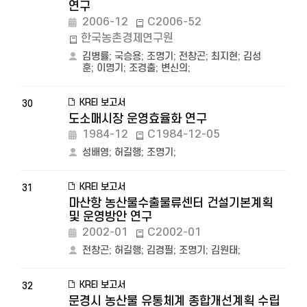
연구
2006-12
C2006-52
한국농촌경제연구원
김병률
;
국승용
;
조명기
;
전창곤
;
최지현
;
김성
훈
;
이명기
;
조경출
;
변신의
;
KREI 보고서
30
도소매시장 운영효율화 연구
1984-12
C1984-12-05
성배영
;
허길행
;
조명기
;
KREI 보고서
31
마산항 농산물수출물류센터 건설기본계획
및 운영방안 연구
2002-01
C2002-01
전창곤
;
허길행
;
김경필
;
조명기
;
김원태
;
KREI 보고서
32
문경시 농산물 유통체계 종합개선계획 수립