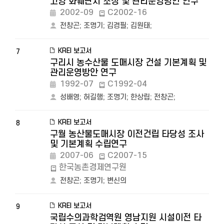
고양 화훼단지 조성 및 관리운영방안 연구
2002-09
C2002-16
전창곤
;
조명기
;
김경필
;
김원태
;
KREI 보고서
7
구리시 농수산물 도매시장 건설 기본계획 및
관리운영방안 연구
1992-07
C1992-04
성배영
;
허길행
;
조명기
;
한상립
;
전창곤
;
KREI 보고서
8
구월 농산물도매시장 이전건립 타당성 조사
및 기본계획 수립연구
2007-06
C2007-15
한국농촌경제연구원
전창곤
;
조명기
;
변신의
KREI 보고서
9
국립수의과학검역원 영남지원 시설이전 타