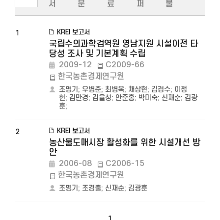
서
문
료
퍼
물
KREI 보고서
1
국립수의과학검역원 영남지원 시설이전 타
당성 조사 및 기본계획 수립
2009-12
C2009-66
한국농촌경제연구원
조명기
;
우병준
;
최병옥
;
채상현
;
김경수
;
이정
헌
;
김만경
;
김율성
;
안준홍
;
박미숙
;
신재순
;
김광
훈
;
KREI 보고서
2
농산물도매시장 활성화를 위한 시설개선 방
안
2006-08
C2006-15
한국농촌경제연구원
조명기
;
조경출
;
신재순
;
김광훈
1