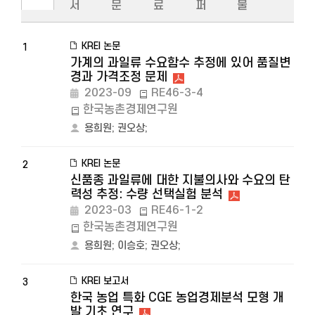
서
문
료
퍼
물
KREI 논문
1
가계의 과일류 수요함수 추정에 있어 품질변
경과 가격조정 문제
2023-09
RE46-3-4
한국농촌경제연구원
용희원
;
권오상
;
KREI 논문
2
신품종 과일류에 대한 지불의사와 수요의 탄
력성 추정: 수량 선택실험 분석
2023-03
RE46-1-2
한국농촌경제연구원
용희원
;
이승호
;
권오상
;
KREI 보고서
3
한국 농업 특화 CGE 농업경제분석 모형 개
발 기초 연구