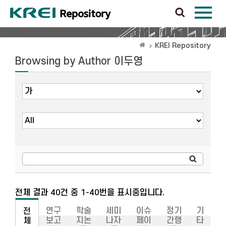
KREI Repository
Browsing by Author 이두영
전체 결과 40건 중 1-40번을 표시중입니다.
연구
학술
세미
이슈
정기
기
전
보고
지논
나자
페이
간행
타
체