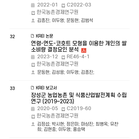
2022-01
C2022-03
한국농촌경제연구원
김종진
;
이두영
;
문동현
;
김범석
KREI 논문
32
연령-연도-코호트 모형을 이용한 개인의 쌀
소비량 결정요인 분석
2023-12
RE46-4-1
한국농촌경제연구원
문동현
;
김성용
;
이두영
;
김종진
;
KREI 보고서
33
장성군 농업농촌 및 식품산업발전계획 수립
연구 (2019∼2023)
2020-05
C2019-60
한국농촌경제연구원
김정섭
;
박시현
;
정은미
;
마상진
;
최병옥
;
유찬
희
;
김현중
;
이두영
;
홍승택