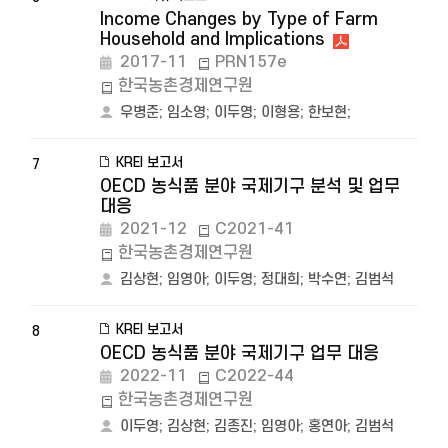
Income Changes by Type of Farm
Household and Implications
2017-11
PRN157e
한국농촌경제연구원
우병준
;
임소영
;
이두영
;
이형용
;
한보현
;
KREI 보고서
7
OECD 농식품 분야 국제기구 분석 및 업무
대응
2021-12
C2021-41
한국농촌경제연구원
김상현
;
임영아
;
이두영
;
정대희
;
박수연
;
김범석
KREI 보고서
8
OECD 농식품 분야 국제기구 업무 대응
2022-11
C2022-44
한국농촌경제연구원
이두영
;
김상현
;
김종진
;
임영아
;
홍연아
;
김범석