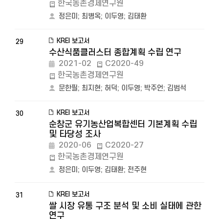
한국농촌경제연구원
정은미
;
최병옥
;
이두영
;
김태환
KREI 보고서
29
수산식품클러스터 종합계획 수립 연구
2021-02
C2020-49
한국농촌경제연구원
문한필
;
최지현
;
허덕
;
이두영
;
박주언
;
김범석
KREI 보고서
30
순창군 유기농산업복합센터 기본계획 수립
및 타당성 조사
2020-06
C2020-27
한국농촌경제연구원
정은미
;
이두영
;
김태환
;
전주현
KREI 보고서
31
쌀 시장 유통 구조 분석 및 소비 실태에 관한
연구