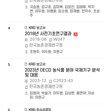
한국농촌경제연구원
국승용
;
김규호
;
김미복
;
김윤진
;
김태후
;
박지
연
;
이두영
;
이병훈
;
임소영
;
장재봉
;
전익수
;
조성
주
KREI 보고서
4
2018년 사전기초연구결과
2018-08
W047
한국농촌경제연구원
조원주
;
이두영
;
차원규
KREI 보고서
5
2023년 OECD 농식품 분야 국제기구 분석
및 대응
2023-12
C2023-43
한국농촌경제연구원
임영아
;
박슬기
;
이두영
;
김상현
;
홍연아
;
이순
미
;
차원규
KREI 이슈리포트
6