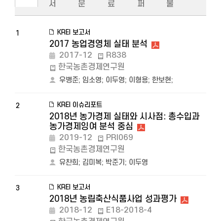
서
문
료
퍼
물
KREI 보고서
1
2017 농업경영체 실태 분석
2017-12
R838
한국농촌경제연구원
우병준
;
임소영
;
이두영
;
이형용
;
한보현
;
KREI 이슈리포트
2
2018년 농가경제 실태와 시사점: 총수입과
농가경제잉여 분석 중심
2019-12
PRI069
한국농촌경제연구원
유찬희
;
김미복
;
박준기
;
이두영
KREI 보고서
3
2018년 농림축산식품사업 성과평가
2018-12
E18-2018-4