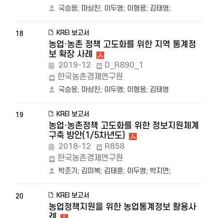
국승용
;
마상진
;
이두영
;
이형용
;
김태영
;
KREI 보고서
18
농업·농촌 정책 고도화를 위한 지역 통계정
보 확장 사례
2019-12
D_R890_1
한국농촌경제연구원
국승용
;
마상진
;
이두영
;
이형용
;
김태영
KREI 보고서
19
농업·농촌정책 고도화를 위한 정보지원체계
구축 방안(1/5차년도)
2018-12
R858
한국농촌경제연구원
박준기
;
김미복
;
김태훈
;
이두영
;
박지연
;
KREI 보고서
20
농업정책지원을 위한 농업통계정보 활용사
례