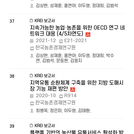
김상현
;
성재훈
;
홍연아
;
이두영
;
정대희
;
김범석
KREI 보고서
37
지속가능한 농업·농촌을 위한 OECD 연구 네
트워크 대응 (4/5차연도)
2021-12
E21-2021
한국농촌경제연구원
김상현
;
성재훈
;
홍연아
;
이두영
;
정대희
;
박수
연
;
김범석
;
문동현
;
김용지
KREI 보고서
38
지역유통 순환체계 구축을 위한 지방 도매시
장 기능 재편 방안
2020-10
R914
한국농촌경제연구원
최병옥
;
정은미
;
이두영
;
김태환
;
KREI 보고서
39
플랫폼 기반의 농산물 유통서비스 활성화 방