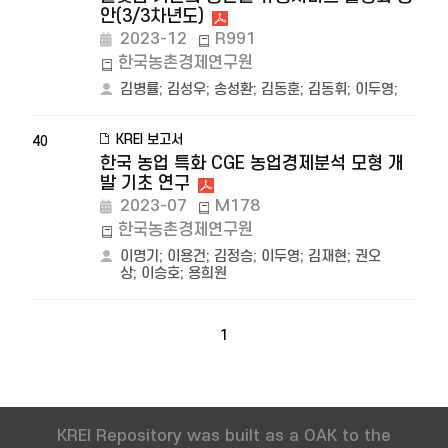
안(3/3차년도)
2023-12
R991
한국농촌경제연구원
김병률
;
김성우
;
송성환
;
김동훈
;
김동휘
;
이두영
;
KREI 보고서
40
한국 농업 특화 CGE 농업경제분석 모형 개
발 기초 연구
2023-07
M178
한국농촌경제연구원
이명기
;
이용건
;
김정승
;
이두영
;
김재현
;
권오
상
;
이승호
;
용희원
1
KREI Repository was built as a OAK to the