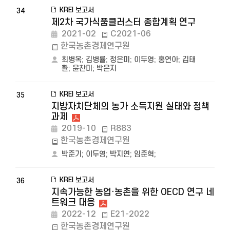
KREI 보고서
34
제2차 국가식품클러스터 종합계획 연구
2021-02
C2021-06
한국농촌경제연구원
최병옥
;
김병률
;
정은미
;
이두영
;
홍연아
;
김태
환
;
윤찬미
;
박은지
KREI 보고서
35
지방자치단체의 농가 소득지원 실태와 정책
과제
2019-10
R883
한국농촌경제연구원
박준기
;
이두영
;
박지연
;
임준혁
;
KREI 보고서
36
지속가능한 농업·농촌을 위한 OECD 연구 네
트워크 대응
2022-12
E21-2022
한국농촌경제연구원