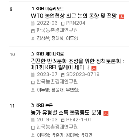
KREI 이슈리포트
9
WTO 농업협상 최근 논의 동향 및 전망
2022-03
PRN204
한국농촌경제연구원
김상현
;
정대희
;
이두영
KREI 세미나자료
10
건전한 반려문화 조성을 위한 정책토론회 :
제1회 KREI 릴레이 세미나
2023-07
SD2023-0719
한국농촌경제연구원
이두영
;
황윤재
;
우연철
;
KREI 논문
11
농가 유형별 소득 불평등도 분해
2019-03
RE42-1-01
한국농촌경제연구원
이두영
;
박준기
;
김미복
;
박지연
;