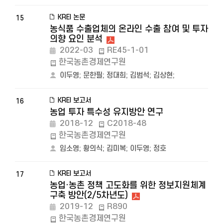
KREI 논문
15
농식품 수출업체의 온라인 수출 참여 및 투자
의향 요인 분석
2022-03
RE45-1-01
한국농촌경제연구원
이두영
;
문한필
;
정대희
;
김범석
;
김상현
;
KREI 보고서
16
농업 투자 특수성 유지방안 연구
2018-12
C2018-48
한국농촌경제연구원
임소영
;
황의식
;
김미복
;
이두영
;
정호
KREI 보고서
17
농업·농촌 정책 고도화를 위한 정보지원체계
구축 방안(2/5차년도)
2019-12
R890
한국농촌경제연구원