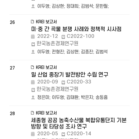
이두영
;
김상현
;
정대희
;
김범석
;
문한필
;
KREI 보고서
26
미·중 간 곡물 분쟁 사례와 정책적 시사점
2022-12
C2022-100
한국농촌경제연구원
이두영
;
전형진
;
김상현
;
김종진
;
김범석
KREI 보고서
27
밀 산업 중장기 발전방안 수립 연구
2020-09
C2020-33
한국농촌경제연구원
정은미
;
이두영
;
김태환
;
박은지
;
송동흠
KREI 보고서
28
세종형 공공 농축수산물 복합유통단지 기본
방향 및 타당성 조사 연구
2020-05
C2020-14