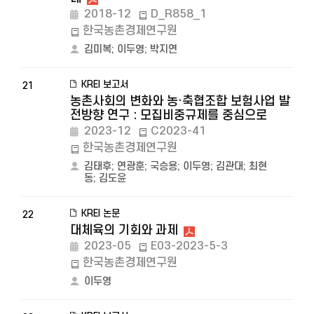
2018-12
D_R858_1
한국농촌경제연구원
김미복
;
이두영
;
박지연
KREI 보고서
21
농촌사회의 변화와 농·축협조합 보험사업 발
전방향 연구 : 모집비중규제를 중심으로
2023-12
C2023-41
한국농촌경제연구원
김태후
;
연광훈
;
국승용
;
이두영
;
김관대
;
최현
동
;
김도윤
KREI 논문
22
대체육의 기회와 과제
2023-05
E03-2023-5-3
한국농촌경제연구원
이두영