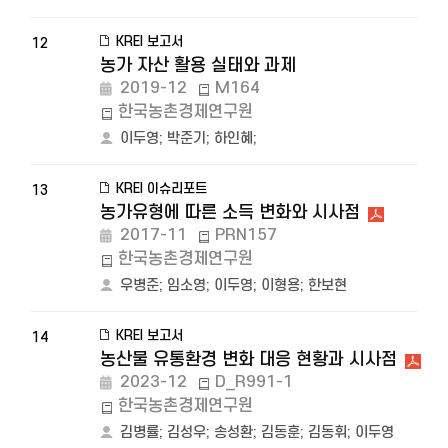
KREI 보고서
12
농가 자산 활용 실태와 과제
2019-12
M164
한국농촌경제연구원
이두영
;
박준기
;
하인혜
;
KREI 이슈리포트
13
농가유형에 따른 소득 변화와 시사점
2017-11
PRN157
한국농촌경제연구원
우병준
;
임소영
;
이두영
;
이형용
;
한보현
KREI 보고서
14
농산물 유통환경 변화 대응 현황과 시사점
2023-12
D_R991-1
한국농촌경제연구원
김병률
;
김성우
;
송성환
;
김동훈
;
김동휘
;
이두영