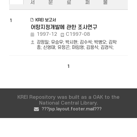
서
문
료
퍼
물
KREI 보고서
1
어항지정개발에 관한 조사연구
1997-12
C1997-08
강정일
;
유승우
;
박시현
;
김수석
;
박병오
;
김학
종
;
신영태
;
유정곤
;
마임영
;
김용식
;
김경식
;
1
KREI Repository was built as a OAK to the
National Central Library.
???jsp.layout.footer.mail???