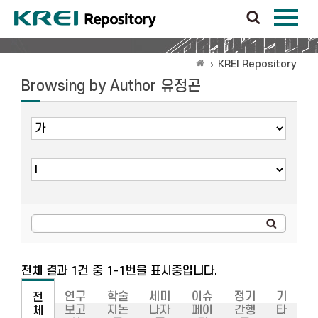
KREI Repository
Browsing by Author 유정곤
전체 결과 1건 중 1-1번을 표시중입니다.
연구
학술
세미
이슈
정기
기
전
보고
지논
나자
페이
간행
타
체